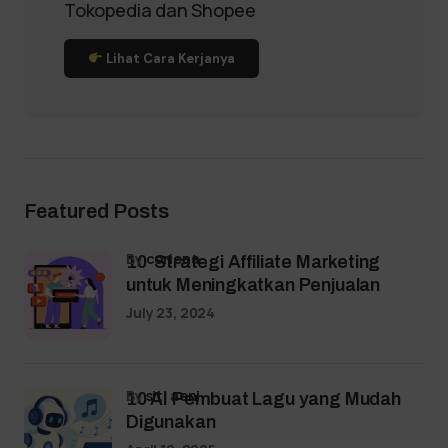
Tokopedia dan Shopee
Lihat Cara Kerjanya
Featured Posts
by
coriena
10 Strategi Affiliate Marketing
untuk Meningkatkan Penjualan
July 23, 2024
by
siti aeni
10 AI Pembuat Lagu yang Mudah
Digunakan