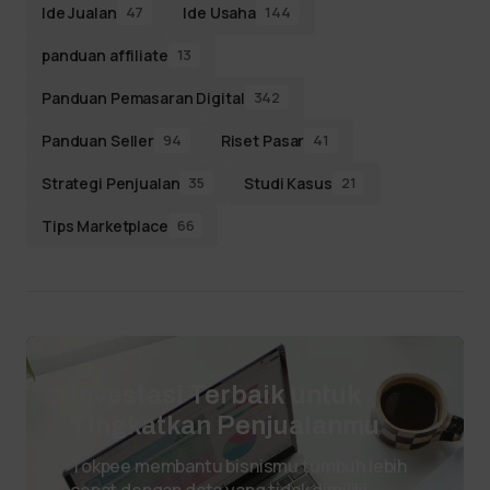
Ide Jualan
Ide Usaha
47
144
panduan affiliate
13
Panduan Pemasaran Digital
342
Panduan Seller
Riset Pasar
94
41
Strategi Penjualan
Studi Kasus
35
21
Tips Marketplace
66
Investasi Terbaik untuk
Tingkatkan Penjualanmu
Tokpee membantu bisnismu tumbuh lebih