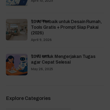
April 10, 2025
by
coriena
10 AI Terbaik untuk Desain Rumah,
Tools Gratis + Prompt Siap Pakai
(2026)
April 9, 2026
by
siti aeni
10 AI untuk Mengerjakan Tugas
agar Cepat Selesai
May 26, 2025
Explore Categories