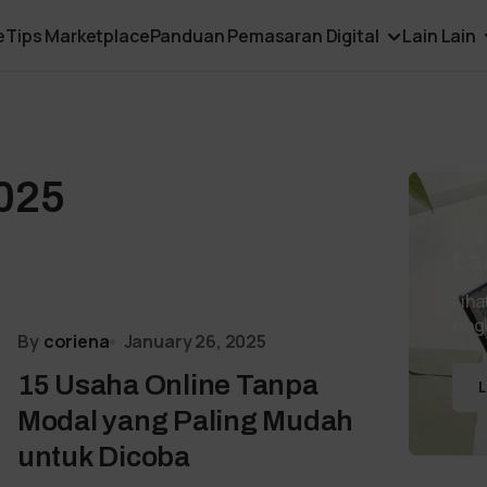
e
Tips Marketplace
Panduan Pemasaran Digital
Lain Lain
025
In
La
Liha
ting
By
coriena
January 26, 2025
15 Usaha Online Tanpa
L
Modal yang Paling Mudah
untuk Dicoba