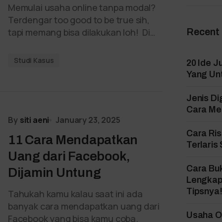
Memulai usaha online tanpa modal?
Terdengar too good to be true sih,
tapi memang bisa dilakukan loh! Di…
Recent
Studi Kasus
20 Ide J
Yang Un
Jenis Di
Cara Mem
By
siti aeni
January 23, 2025
Cara Ri
11 Cara Mendapatkan
Terlaris
Uang dari Facebook,
Cara Bu
Dijamin Untung
Lengkap
Tipsnya
Tahukah kamu kalau saat ini ada
banyak cara mendapatkan uang dari
Usaha On
Facebook yang bisa kamu coba.