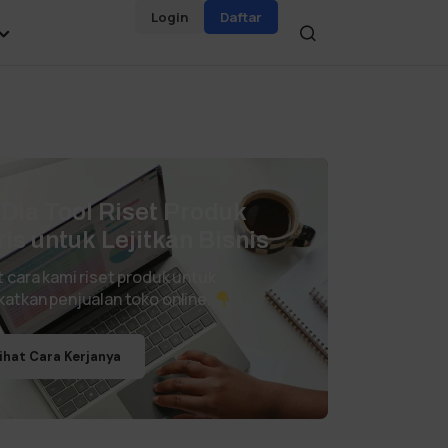
Login
Daftar
i Dia Tool Riset Produk
ris untuk Lejitkan Bisnis
t cara kami riset produk untuk
katkan penjualan toko online.
ihat Cara Kerjanya