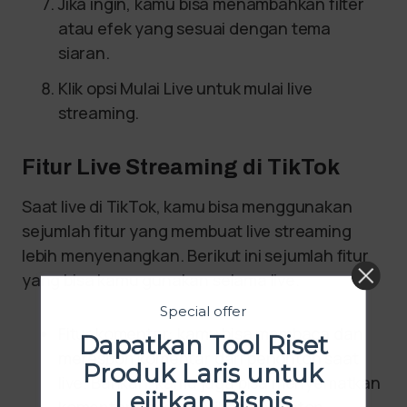
Jika ingin, kamu bisa menambahkan filter
atau efek yang sesuai dengan tema
siaran.
Klik opsi Mulai Live untuk mulai live
streaming.
Fitur Live Streaming di TikTok
Saat live di TikTok, kamu bisa menggunakan
sejumlah fitur yang membuat live streaming
lebih menyenangkan. Berikut ini sejumlah fitur
yang bisa kamu gunakan selama live.
Special offer
Fitur komentar: kamu bisa membaca dan
Dapatkan Tool Riset
merespon komentar dari penonton saat
Produk Laris untuk
live. Bahkan, kamu juga bisa menyematkan
Lejitkan Bisnis