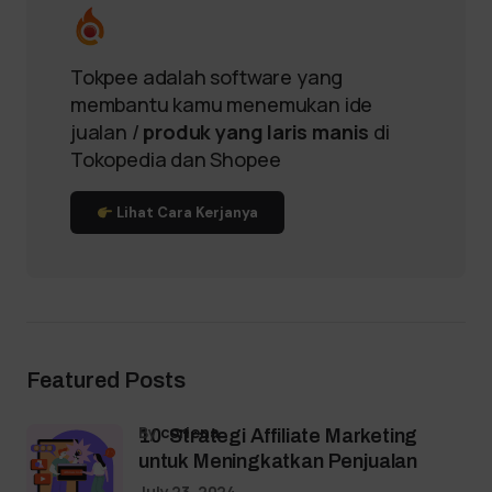
Tokpee adalah software yang
membantu kamu menemukan ide
jualan /
produk yang laris manis
di
Tokopedia dan Shopee
Lihat Cara Kerjanya
Featured Posts
by
coriena
10 Strategi Affiliate Marketing
untuk Meningkatkan Penjualan
July 23, 2024