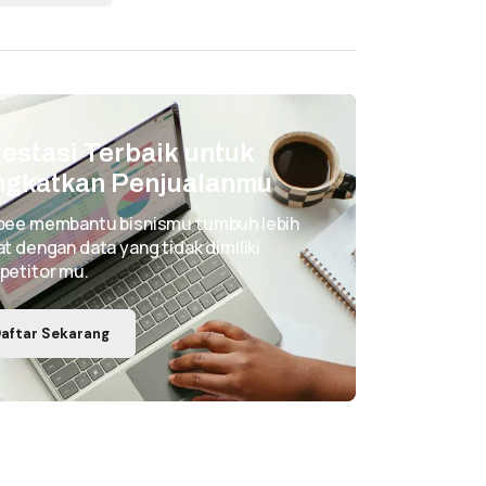
vestasi Terbaik untuk
ngkatkan Penjualanmu
pee membantu bisnismu tumbuh lebih
t dengan data yang tidak dimiliki
petitor mu.
aftar Sekarang