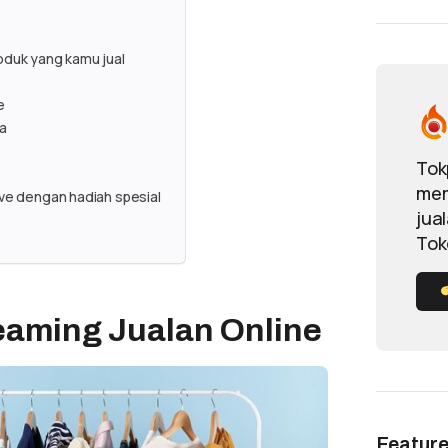
oduk yang kamu jual
e
ia
Tok
mem
ive dengan hadiah spesial
jua
Tok
eaming Jualan Online
Featur