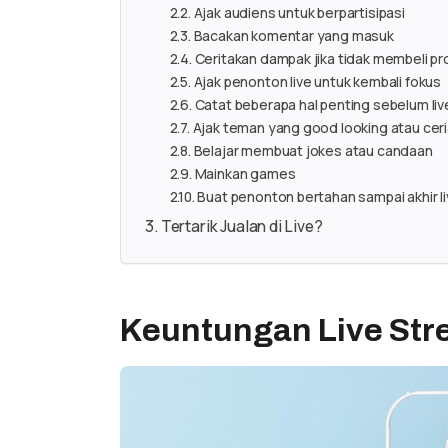
Ajak audiens untuk berpartisipasi
Bacakan komentar yang masuk
Ceritakan dampak jika tidak membeli pr
Ajak penonton live untuk kembali fokus
Catat beberapa hal penting sebelum liv
Ajak teman yang good looking atau cer
Belajar membuat jokes atau candaan
Mainkan games
Buat penonton bertahan sampai akhir l
Tertarik Jualan di Live?
Keuntungan Live Str