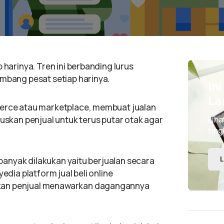
 harinya. Tren ini berbanding lurus
embang pesat setiap harinya.
In
La
merce atau marketplace, membuat jualan
ruskan penjual untuk terus putar otak agar
Liha
ting
i banyak dilakukan yaitu berjualan secara
L
edia platform jual beli online
kan penjual menawarkan dagangannya