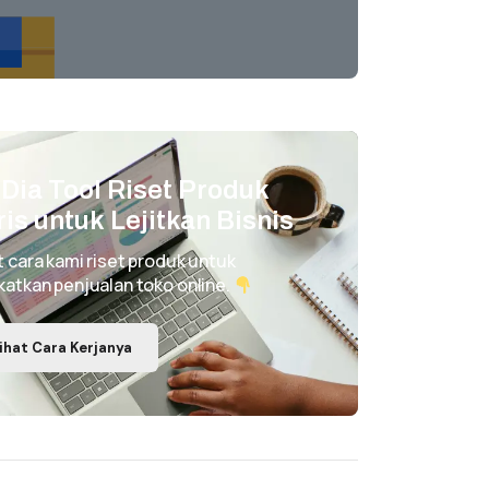
i Dia Tool Riset Produk
ris untuk Lejitkan Bisnis
t cara kami riset produk untuk
katkan penjualan toko online.
ihat Cara Kerjanya