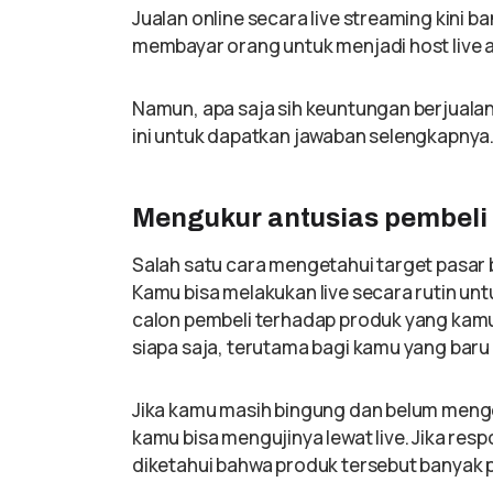
Jualan online secara live streaming kini 
membayar orang untuk menjadi host live 
Namun, apa saja sih keuntungan berjualan
ini untuk dapatkan jawaban selengkapnya
Mengukur antusias pembeli
Salah satu cara mengetahui target pasar 
Kamu bisa melakukan live secara rutin un
calon pembeli terhadap produk yang kamu t
siapa saja, terutama bagi kamu yang baru 
Jika kamu masih bingung dan belum menge
kamu bisa mengujinya lewat live. Jika resp
diketahui bahwa produk tersebut banyak