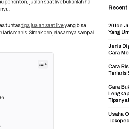
penonton, jualan saat live bukanlah hal
Recent
inya.
pas tuntas
tips jualan saat live
yang bisa
20 Ide J
laris manis. Simak penjelasannya sampai
Yang Un
Jenis Di
Cara Mem
Cara Ri
Terlaris
Cara Bu
Lengkap
en
Tipsnya
Usaha On
Tokopedi
e