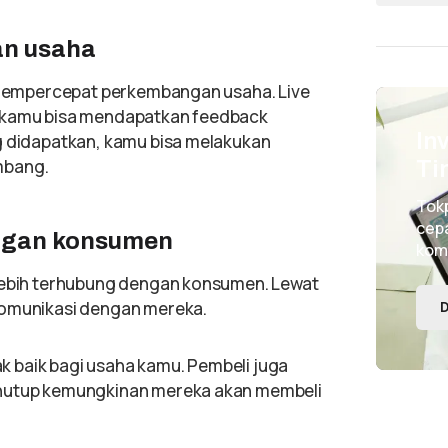
n usaha
 mempercepat perkembangan usaha. Live
r kamu bisa mendapatkan feedback
In
g didapatkan, kamu bisa melakukan
mbang.
Ti
Tok
cepa
engan konsumen
kom
 lebih terhubung dengan konsumen. Lewat
komunikasi dengan mereka.
D
 baik bagi usaha kamu. Pembeli juga
enutup kemungkinan mereka akan membeli