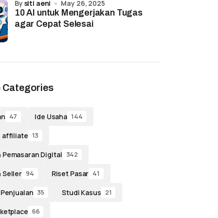
by
siti aeni
May 26, 2025
10 AI untuk Mengerjakan Tugas
agar Cepat Selesai
 Categories
an
Ide Usaha
47
144
affiliate
13
 Pemasaran Digital
342
 Seller
Riset Pasar
94
41
 Penjualan
Studi Kasus
35
21
ketplace
66