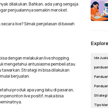
banyak dilakukan. Bahkan, ada yang sengaja
agar penjualannya semakin meroket.
 secara live? Simak penjelasan di bawah
.
Explore
bisa dengan melakukan live shopping.
Ide Jual
tuk mengetahui antusiasme pembeli atau
panduan 
awarkan. Strategi ini bisa dilakukan
mulai berjualan.
Panduan
Panduan
tahui produk apa yang laku di pasaran,
Strategi
on penonton live positif, maka bisa
 peminatnya.
Tips Mar