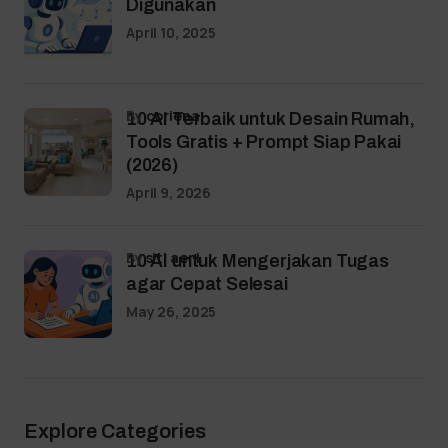
Digunakan
April 10, 2025
by
coriena
10 AI Terbaik untuk Desain Rumah,
Tools Gratis + Prompt Siap Pakai
(2026)
April 9, 2026
by
siti aeni
10 AI untuk Mengerjakan Tugas
agar Cepat Selesai
May 26, 2025
Explore Categories