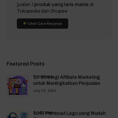
jualan /
produk yang laris manis
di
Tokopedia dan Shopee
Lihat Cara Kerjanya
Featured Posts
by
coriena
10 Strategi Affiliate Marketing
untuk Meningkatkan Penjualan
July 23, 2024
by
siti aeni
10 AI Pembuat Lagu yang Mudah