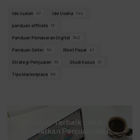
Ide Jualan
Ide Usaha
47
144
panduan affiliate
13
Panduan Pemasaran Digital
342
Panduan Seller
Riset Pasar
94
41
Strategi Penjualan
Studi Kasus
35
21
Tips Marketplace
66
Investasi Terbaik untuk
Tingkatkan Penjualanmu