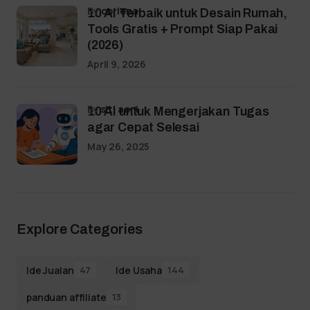
by
coriena
10 AI Terbaik untuk Desain Rumah,
Tools Gratis + Prompt Siap Pakai
(2026)
April 9, 2026
by
siti aeni
10 AI untuk Mengerjakan Tugas
agar Cepat Selesai
May 26, 2025
Explore Categories
Ide Jualan
Ide Usaha
47
144
panduan affiliate
13