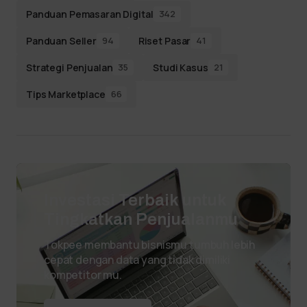
Panduan Pemasaran Digital
342
Panduan Seller
Riset Pasar
94
41
Strategi Penjualan
Studi Kasus
35
21
Tips Marketplace
66
Investasi Terbaik untuk
Tingkatkan Penjualanmu
Tokpee membantu bisnismu tumbuh lebih
cepat dengan data yang tidak dimiliki
kompetitor mu.