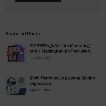
Featured Posts
by
coriena
10 Strategi Affiliate Marketing
untuk Meningkatkan Penjualan
July 23, 2024
by
siti aeni
10 AI Pembuat Lagu yang Mudah
Digunakan
April 10, 2025