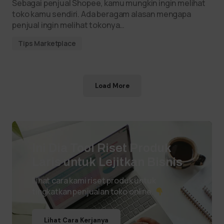
Sebagai penjual Shopee, kamu mungkin ingin melihat
toko kamu sendiri. Ada beragam alasan mengapa
penjual ingin melihat tokonya…
Tips Marketplace
Load More
Ini Dia Tool Riset Produk
Laris untuk Lejitkan Bisnis
Lihat cara kami riset produk untuk
tingkatkan penjualan toko online.
Lihat Cara Kerjanya