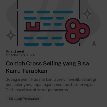
By
siti aeni
October 28, 2024
Contoh Cross Selling yang Bisa
Kamu Terapkan
Sebagai pemilik usaha, kamu perlu memiliki strategi
penjualan yang tepat agar omset usaha meningkat.
Dari banyaknya strategi pemasaran,…
Strategi Penjualan