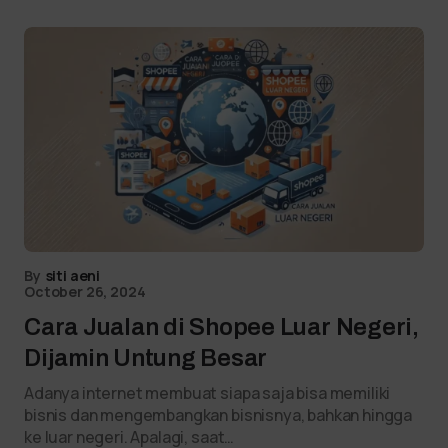
By
siti aeni
October 26, 2024
Cara Jualan di Shopee Luar Negeri,
Dijamin Untung Besar
Adanya internet membuat siapa saja bisa memiliki
bisnis dan mengembangkan bisnisnya, bahkan hingga
ke luar negeri. Apalagi, saat…