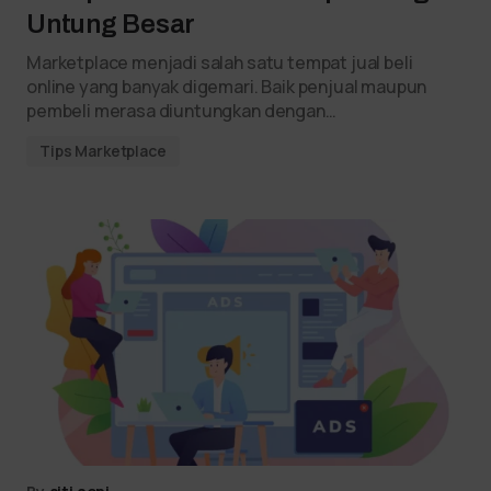
Untung Besar
Marketplace menjadi salah satu tempat jual beli
online yang banyak digemari. Baik penjual maupun
pembeli merasa diuntungkan dengan…
Tips Marketplace