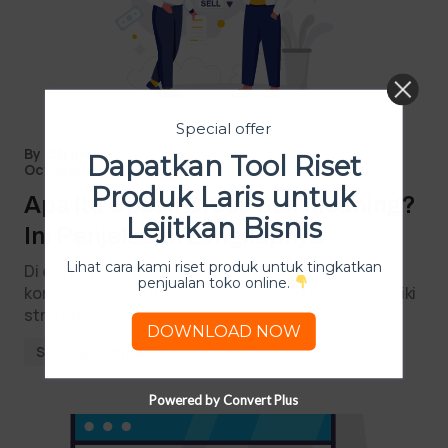
Special offer
By
siti aeni
Dapatkan Tool Riset
October 29, 2024
Produk Laris untuk
Apa Itu Upsell Cross Sell Meaning?
Lejitkan Bisnis
Ini Penjelasan Lengkapnya
Lihat cara kami riset produk untuk tingkatkan
Di era digital seperti saat ini, dunia bisnis semakin
penjualan toko online.
kompetitif. Maka dari itu, pemilik usaha harus memiliki
strategi…
DOWNLOAD NOW
Strategi Penjualan
Powered by Convert Plus