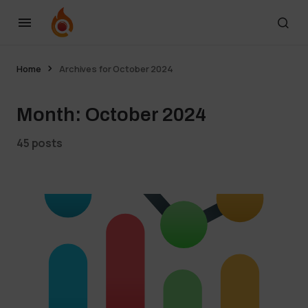
Home
Archives for October 2024
Month:
October 2024
45 posts