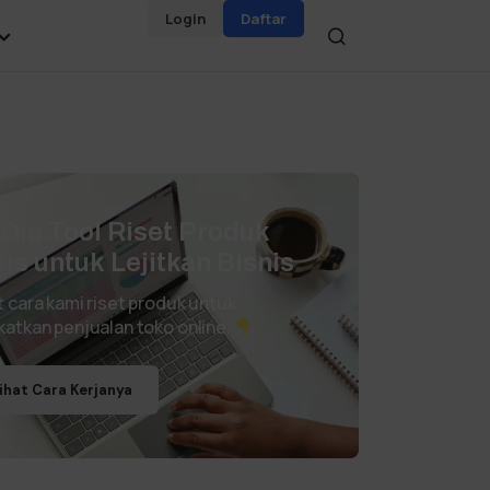
Login
Daftar
i Dia Tool Riset Produk
ris untuk Lejitkan Bisnis
t cara kami riset produk untuk
katkan penjualan toko online.
ihat Cara Kerjanya