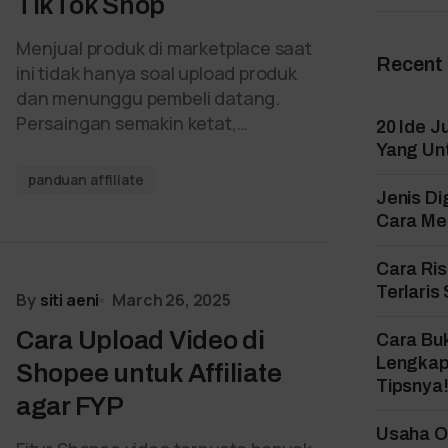
TikTok Shop
Menjual produk di marketplace saat
Recent
ini tidak hanya soal upload produk
dan menunggu pembeli datang.
Persaingan semakin ketat,…
20 Ide J
Yang Un
panduan affiliate
Jenis Di
Cara Mem
Cara Ri
Terlaris
By
siti aeni
March 26, 2025
Cara Upload Video di
Cara Bu
Lengkap
Shopee untuk Affiliate
Tipsnya
agar FYP
Usaha On