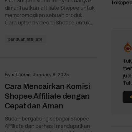
Fitur Shopee video ternyata banyak
Tokopedi
dimanfaatkan affiliate Shopee untuk
mempromosikan sebuah produk.
Cara upload video di Shopee untuk…
panduan affiliate
Tok
mem
By
siti aeni
January 8, 2025
jua
Tok
Cara Mencairkan Komisi
Shopee Affiliate dengan
Cepat dan Aman
Sudah bergabung sebagai Shopee
Affiliate dan berhasil mendapatkan