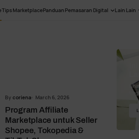
e
Tips Marketplace
Panduan Pemasaran Digital
Lain Lain
In
La
Liha
ting
By
coriena
March 6, 2026
Program Affiliate
L
Marketplace untuk Seller
Shopee, Tokopedia &