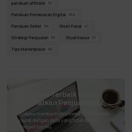
panduan affiliate
13
Panduan Pemasaran Digital
342
Panduan Seller
Riset Pasar
94
41
Strategi Penjualan
Studi Kasus
35
21
Tips Marketplace
66
Investasi Terbaik untuk
Tingkatkan Penjualanmu
Tokpee membantu bisnismu tumbuh lebih
cepat dengan data yang tidak dimiliki
kompetitor mu.