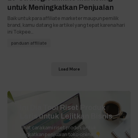
untuk Meningkatkan Penjualan
Baik untuk para affiliate marketer maupun pemilik
brand, kamu datang ke artikel yang tepat karena hari
ini Tokpee…
panduan affiliate
Load More
Ini Dia Tool Riset Produk
Laris untuk Lejitkan Bisnis
Lihat cara kami riset produk untuk
tingkatkan penjualan toko online.