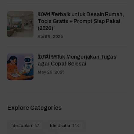
by
coriena
10 AI Terbaik untuk Desain Rumah,
Tools Gratis + Prompt Siap Pakai
(2026)
April 9, 2026
by
siti aeni
10 AI untuk Mengerjakan Tugas
agar Cepat Selesai
May 26, 2025
Explore Categories
Ide Jualan
Ide Usaha
47
144