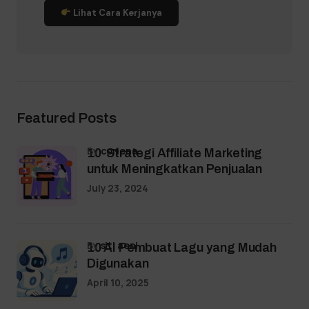
Lihat Cara Kerjanya
Featured Posts
by
coriena
10 Strategi Affiliate Marketing
untuk Meningkatkan Penjualan
July 23, 2024
by
siti aeni
10 AI Pembuat Lagu yang Mudah
Digunakan
April 10, 2025