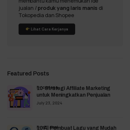
membantu kamu menemukan ide
jualan /
produk yang laris manis
di
Tokopedia dan Shopee
Lihat Cara Kerjanya
Featured Posts
by
coriena
10 Strategi Affiliate Marketing
untuk Meningkatkan Penjualan
July 23, 2024
by
siti aeni
10 AI Pembuat Lagu yang Mudah