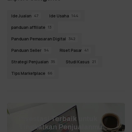
Ide Jualan
Ide Usaha
47
144
panduan affiliate
13
Panduan Pemasaran Digital
342
Panduan Seller
Riset Pasar
94
41
Strategi Penjualan
Studi Kasus
35
21
Tips Marketplace
66
Investasi Terbaik untuk
Tingkatkan Penjualanmu