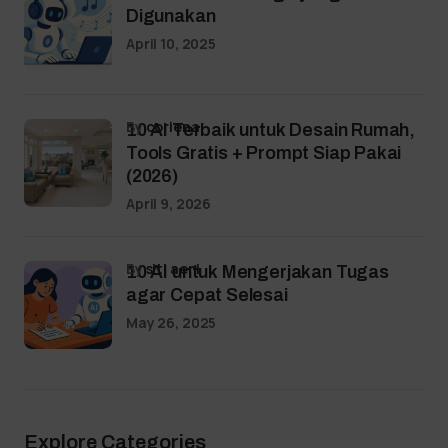
Digunakan
April 10, 2025
by
coriena
10 AI Terbaik untuk Desain Rumah,
Tools Gratis + Prompt Siap Pakai
(2026)
April 9, 2026
by
siti aeni
10 AI untuk Mengerjakan Tugas
agar Cepat Selesai
May 26, 2025
Explore Categories