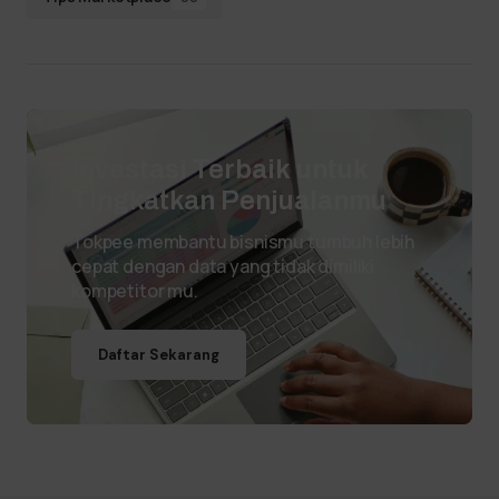
Investasi Terbaik untuk
Tingkatkan Penjualanmu
Tokpee membantu bisnismu tumbuh lebih
cepat dengan data yang tidak dimiliki
kompetitor mu.
Daftar Sekarang