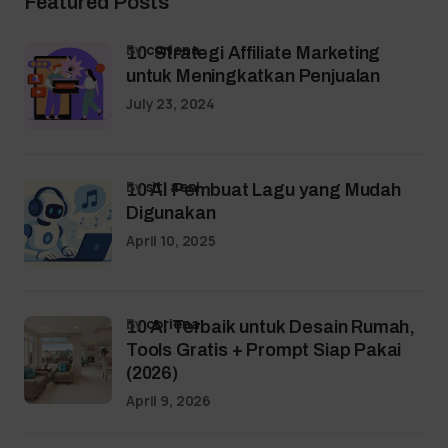
Featured Posts
by
coriena
10 Strategi Affiliate Marketing
untuk Meningkatkan Penjualan
July 23, 2024
by
siti aeni
10 AI Pembuat Lagu yang Mudah
Digunakan
April 10, 2025
by
coriena
10 AI Terbaik untuk Desain Rumah,
Tools Gratis + Prompt Siap Pakai
(2026)
April 9, 2026