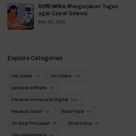
by
siti aeni
10 AI untuk Mengerjakan Tugas
agar Cepat Selesai
May 26, 2025
Explore Categories
Ide Jualan
Ide Usaha
47
144
panduan affiliate
13
Panduan Pemasaran Digital
342
Panduan Seller
Riset Pasar
94
41
Strategi Penjualan
Studi Kasus
35
21
Tips Marketplace
66