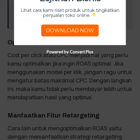
Baca Artikel Lainnya
50 Ide Prompt ChatGPT
Lihat cara kami riset produk untuk tingkatkan
penjualan toko online.
Aesthetic untuk Konten yang Menarik
DOWNLOAD NOW
Optimalkan CPC
Powered by Convert Plus
Cost per click atau CPC menjadi hal yang perlu
kamu optimalkan jika ingin ROAS optimal. Jika
menggunakan model per klik, jangan ragu untuk
mengatur batas maksimal CPC. Dengan langkah
ini, maka kamu tidak perlu membayar lebih untuk
mendapatkan hasil yang optimal.
Manfaatkan Fitur Retargeting
Cara lain untuk mengoptimalkan ROAS yaitu
dengan memanfaatkan strategi retargeting.