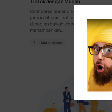
TikTok dengan Mudah
Saat berselancar di FYP TikTok, tak
jarang kita melihat ada keranjang kuni
di bagian bawah video. Cara
menambahkan…
Tips Marketplace