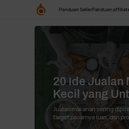
Panduan Seller
Panduan affiliat
20 Ide Jualan
Kecil yang Un
Jualan makanan sering dipil
target pasarnya luas, dan p