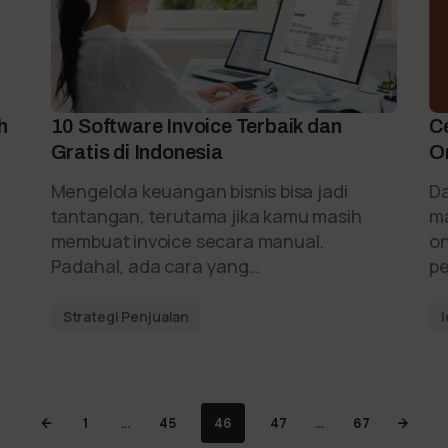
h
10 Software Invoice Terbaik dan
C
Gratis di Indonesia
O
Mengelola keuangan bisnis bisa jadi
Da
tantangan, terutama jika kamu masih
ma
membuat invoice secara manual.
on
Padahal, ada cara yang…
pe
Strategi Penjualan
1
…
45
46
47
…
67