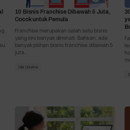
al
10 Bisnis Franchise Dibawah 5 Juta,
3
Cocok untuk Pemula
y
B
ng
Franchise merupakan salah satu bisnis
yang kini banyak diminati. Bahkan, ada
Fa
lau
banyak pilihan bisnis franchise dibawah 5
le
juta…
ha
m
Ide Usaha