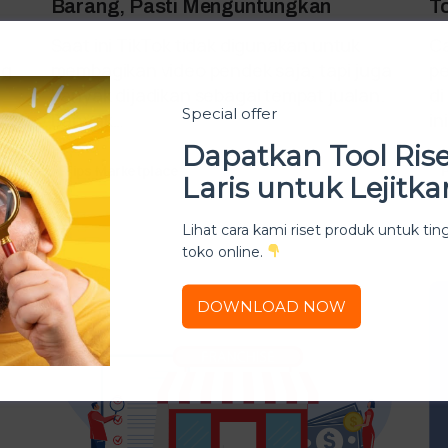
Barang, Pasti Menguntungkan
T
Saat ini TikTok tidak digunakan untuk
C
ng
membagikan video pendek saja, tapi juga
pe
banyak dijadikan sebagai tempat jualan.
di
Special offer
Banyak…
in
Dapatkan Tool Ris
Tips Marketplace
Laris untuk Lejitka
Lihat cara kami riset produk untuk ti
toko online.
DOWNLOAD NOW