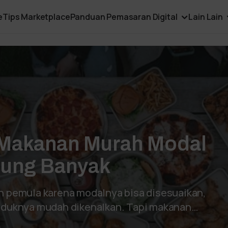
e
Tips Marketplace
Panduan Pemasaran Digital
Lain Lain
 Makanan Murah Modal
tung Banyak
ih pemula karena modalnya bisa disesuaikan,
roduknya mudah dikenalkan. Tapi makanan…