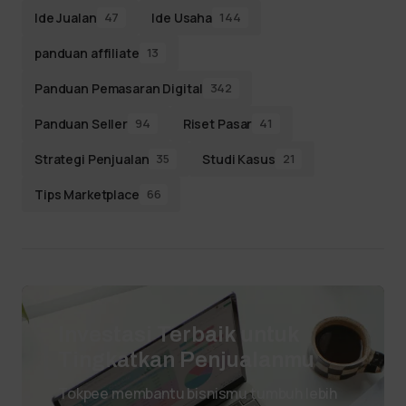
Ide Jualan
Ide Usaha
47
144
panduan affiliate
13
Panduan Pemasaran Digital
342
Panduan Seller
Riset Pasar
94
41
Strategi Penjualan
Studi Kasus
35
21
Tips Marketplace
66
Investasi Terbaik untuk
Tingkatkan Penjualanmu
Tokpee membantu bisnismu tumbuh lebih