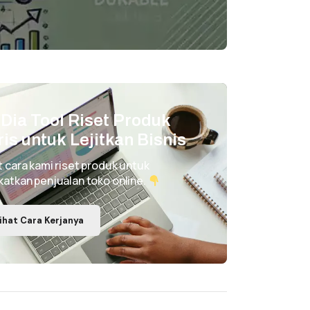
i Dia Tool Riset Produk
ris untuk Lejitkan Bisnis
t cara kami riset produk untuk
katkan penjualan toko online.
ihat Cara Kerjanya