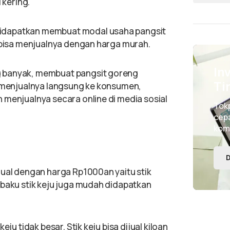
 kering.
idapatkan membuat modal usaha pangsit
a bisa menjualnya dengan harga murah.
In
g banyak, membuat pangsit goreng
Ti
a menjualnya langsung ke konsumen,
 menjualnya secara online di media sosial
Tok
cepa
kom
D
jual dengan harga Rp1000an yaitu stik
 baku stik keju juga mudah didapatkan
ju tidak besar. Stik keju bisa dijual kiloan