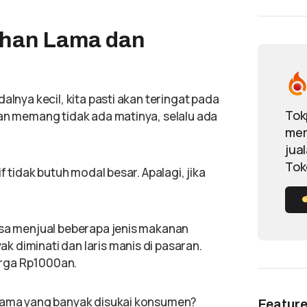
ahan Lama dan
alnya kecil, kita pasti akan teringat pada
Tok
nan memang tidak ada matinya, selalu ada
mem
jua
Tok
f tidak butuh modal besar. Apalagi, jika
isa menjual beberapa jenis makanan
 diminati dan laris manis di pasaran.
arga Rp1000an.
lama yang banyak disukai konsumen?
Featur