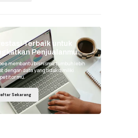
vestasi Terbaik untuk
ngkatkan Penjualanmu
pee membantu bisnismu tumbuh lebih
t dengan data yang tidak dimiliki
petitor mu.
aftar Sekarang