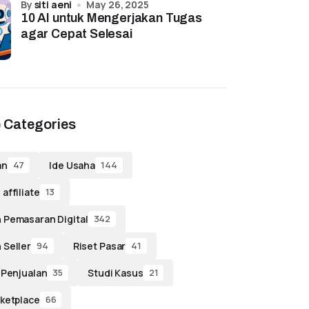
by
siti aeni
May 26, 2025
10 AI untuk Mengerjakan Tugas
agar Cepat Selesai
 Categories
an
Ide Usaha
47
144
affiliate
13
 Pemasaran Digital
342
 Seller
Riset Pasar
94
41
 Penjualan
Studi Kasus
35
21
ketplace
66