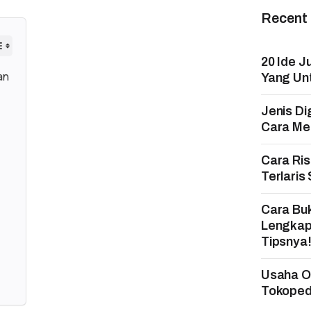
Recent
20 Ide J
an
Yang Un
Jenis Di
Cara Mem
Cara Ri
Terlaris
Cara Bu
Lengkap
Tipsnya
Usaha On
Tokopedi