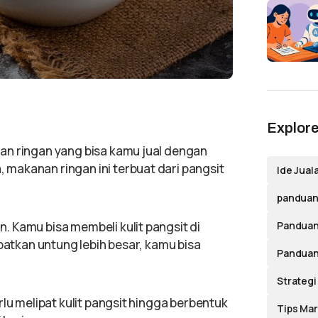
Explore
an ringan yang bisa kamu jual dengan
makanan ringan ini terbuat dari pangsit
Ide Jual
panduan 
Panduan
 Kamu bisa membeli kulit pangsit di
apatkan untung lebih besar, kamu bisa
Panduan
Strategi
rlu melipat kulit pangsit hingga berbentuk
Tips Mar