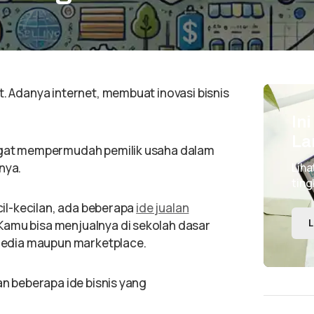
t. Adanya internet, membuat inovasi bisnis
In
La
angat mempermudah pemilik usaha dalam
nya.
Liha
ting
ecil-kecilan, ada beberapa
ide jualan
Kamu bisa menjualnya di sekolah dasar
L
l media maupun marketplace.
an beberapa ide bisnis yang