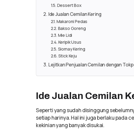
Dessert Box
Ide Jualan Cemilan Kering
Makaroni Pedas
Bakso Goreng
Mie Lidi
Keripik Usus
Siomay Kering
Stick Keju
Lejitkan Penjualan Cemilan dengan Tok
Ide Jualan Cemilan K
Seperti yang sudah disinggung sebelumnya 
setiap harinya. Hal ini juga berlaku pada c
kekinian yang banyak disukai.