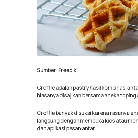
Sumber: Freepik
Croffle adalah pastry hasil kombinasi anta
biasanya disajikan bersama aneka toping s
Croffle banyak disukai karena rasanya en
langsung dengan membuka kios atau menju
dan aplikasi pesan antar.