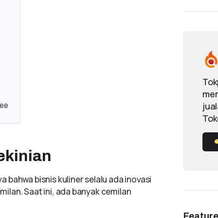
Tok
mem
pee
jua
Tok
ekinian
bahwa bisnis kuliner selalu ada inovasi
emilan. Saat ini, ada banyak cemilan
Featur