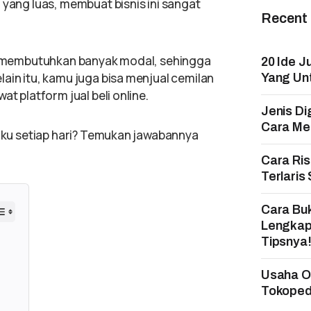
 yang luas, membuat bisnis ini sangat
Recent
dak membutuhkan banyak modal, sehingga
20 Ide J
ain itu, kamu juga bisa menjual cemilan
Yang Un
at platform jual beli online.
Jenis Di
Cara Mem
aku setiap hari? Temukan jawabannya
Cara Ri
Terlaris
Cara Bu
Lengkap
Tipsnya
Usaha On
Tokopedi