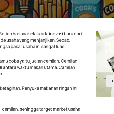
etiap harinya selalu ada inovasi baru dari
tu ide usaha yang menjanjikan. Sebab,
In
gsa pasar usaha ini sangat luas.
La
amu coba yaitu jualan cemilan. Cemilan
Liha
ting
di antara waktu makan utama. Camilan
n.
L
 ketagihan. Penyuka makanan ringan ini
 cemilan, sehingga target market usaha