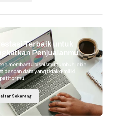
vestasi Terbaik untuk
ngkatkan Penjualanmu
pee membantu bisnismu tumbuh lebih
t dengan data yang tidak dimiliki
petitor mu.
aftar Sekarang