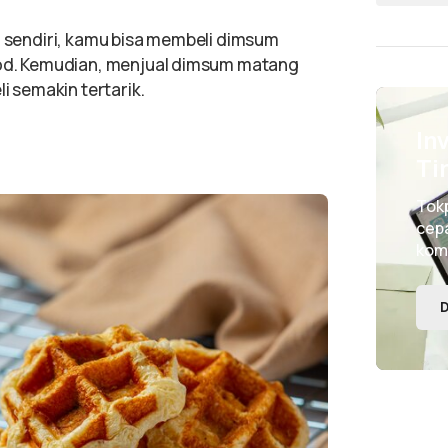
m sendiri, kamu bisa membeli dimsum
food. Kemudian, menjual dimsum matang
 semakin tertarik.
In
Ti
Tok
cepa
kom
D