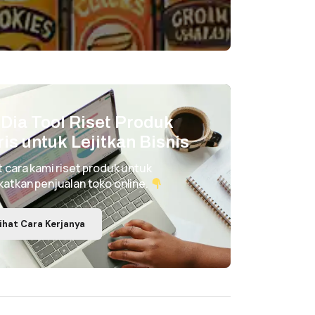
i Dia Tool Riset Produk
ris untuk Lejitkan Bisnis
t cara kami riset produk untuk
katkan penjualan toko online.
ihat Cara Kerjanya