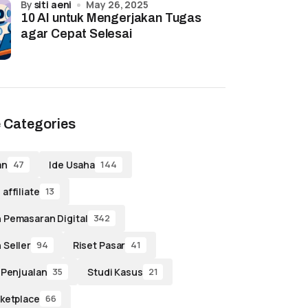
by
siti aeni
May 26, 2025
10 AI untuk Mengerjakan Tugas
agar Cepat Selesai
 Categories
an
Ide Usaha
47
144
affiliate
13
 Pemasaran Digital
342
 Seller
Riset Pasar
94
41
 Penjualan
Studi Kasus
35
21
ketplace
66