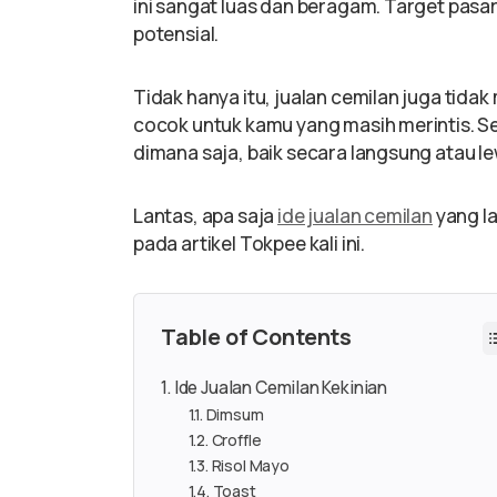
ini sangat luas dan beragam. Target pasar
potensial.
Tidak hanya itu, jualan cemilan juga ti
cocok untuk kamu yang masih merintis. Sel
dimana saja, baik secara langsung atau lew
Lantas, apa saja
ide jualan cemilan
yang l
pada artikel Tokpee kali ini.
Table of Contents
Ide Jualan Cemilan Kekinian
Dimsum
Croffle
Risol Mayo
Toast