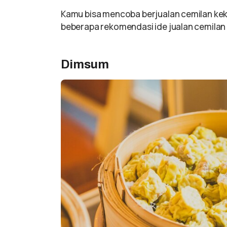
Kamu bisa mencoba berjualan cemilan kekini
beberapa rekomendasi ide jualan cemila
Dimsum