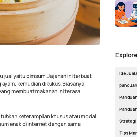
Explore
Ide Jual
 jual yaitu dimsum. Jajanan ini terbuat
ng ayam, kemudian dikukus. Biasanya,
panduan 
yang membuat makanan ini terasa
Panduan
Panduan
butuhkan keterampilan khusus atau modal
Strategi
sum enak di internet dengan sama
Tips Mar