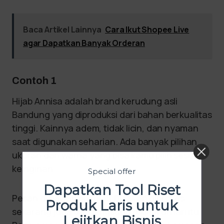
Baca Artikel Lainnya
Cara Ikut Shopee Live
agar Dapatkan Banyak Orderan
Contoh 1
Hijab Annisa adalah brand kerudung asli
Bandung yang diproduksi dari bahan berkualitas
tinggi. Kainnya adem, tidak licin, dan nyaman
saat digunakan seharian. Ada banyak pilihan
ukuran dan warna yang bisa kamu pilih sesuai
keinginan.
Special offer
Dapatkan Tool Riset
Pesan di bawah pukul 15.00 akan diproses
Produk Laris untuk
sekarang juga dan langsung dikirim di hari itu.
Lejitkan Bisnis