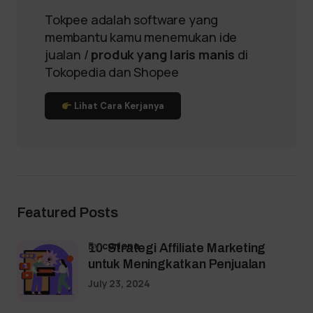
Tokpee adalah software yang
membantu kamu menemukan ide
jualan /
produk yang laris manis
di
Tokopedia dan Shopee
Lihat Cara Kerjanya
Featured Posts
by
coriena
10 Strategi Affiliate Marketing
untuk Meningkatkan Penjualan
July 23, 2024