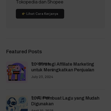
Tokopedia dan Shopee
Lihat Cara Kerjanya
Featured Posts
by
coriena
10 Strategi Affiliate Marketing
untuk Meningkatkan Penjualan
July 23, 2024
by
siti aeni
10 AI Pembuat Lagu yang Mudah
Digunakan
April 10, 2025