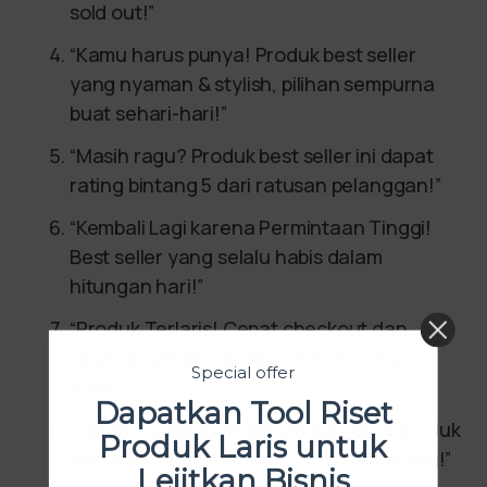
sold out!”
“Kamu harus punya! Produk best seller
yang nyaman & stylish, pilihan sempurna
buat sehari-hari!”
“Masih ragu? Produk best seller ini dapat
rating bintang 5 dari ratusan pelanggan!”
“Kembali Lagi karena Permintaan Tinggi!
Best seller yang selalu habis dalam
hitungan hari!”
“Produk Terlaris! Cepat checkout dan
rasakan sendiri kenapa semua orang
Special offer
suka!”
Dapatkan Tool Riset
“Jangan sampai kehabisan lagi! Stok produk
Produk Laris untuk
best seller kami terbatas, order sekarang!”
Lejitkan Bisnis