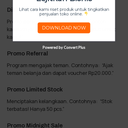
Diskon Ulang Tahun Pelanggan
Lihat cara kami riset produk untuk tingkatkan
penjualan toko online.
Promo personal untuk pelanggan. Contoh
DOWNLOAD NOW
kalimatnya: “Diskon ulang tahun khusus untuk
kamu!”
Powered by Convert Plus
Promo Referral
Program mengajak teman. Contohnya: “Ajak
teman belanja dan dapat voucher Rp20.000.”
Promo Limited Stock
Menciptakan kelangkaan. Contohnya: “Stok
terbatas! Hanya 50 pcs.”
Promo Midnight Sale