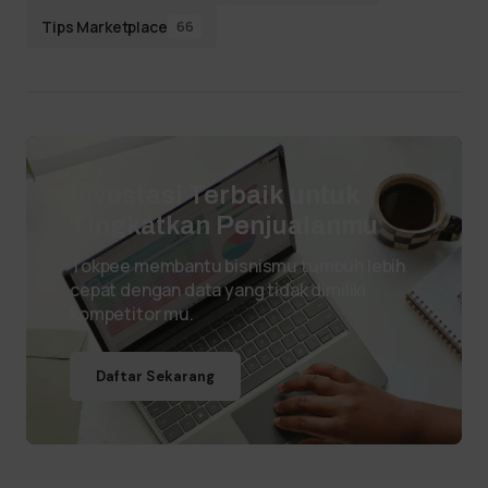
Tips Marketplace
66
Investasi Terbaik untuk
Tingkatkan Penjualanmu
Tokpee membantu bisnismu tumbuh lebih
cepat dengan data yang tidak dimiliki
kompetitor mu.
Daftar Sekarang