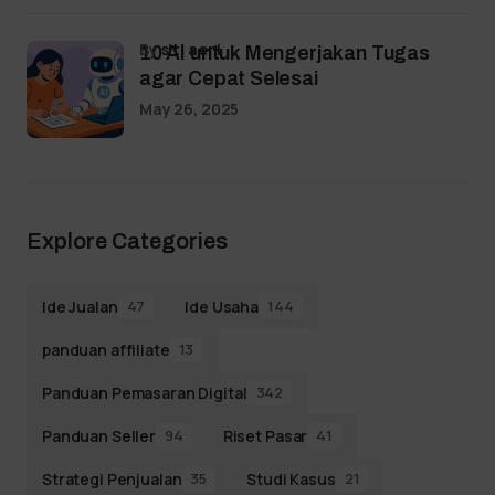
by
siti aeni
10 AI untuk Mengerjakan Tugas
agar Cepat Selesai
May 26, 2025
Explore Categories
Ide Jualan
Ide Usaha
47
144
panduan affiliate
13
Panduan Pemasaran Digital
342
Panduan Seller
Riset Pasar
94
41
Strategi Penjualan
Studi Kasus
35
21