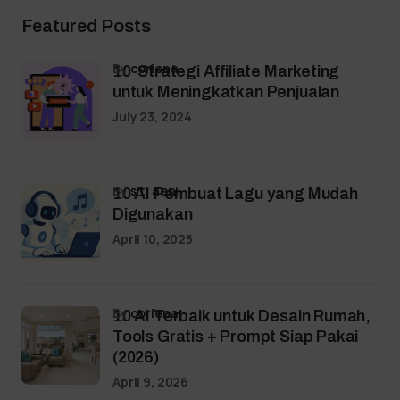
Featured Posts
by
coriena
10 Strategi Affiliate Marketing
untuk Meningkatkan Penjualan
July 23, 2024
by
siti aeni
10 AI Pembuat Lagu yang Mudah
Digunakan
April 10, 2025
by
coriena
10 AI Terbaik untuk Desain Rumah,
Tools Gratis + Prompt Siap Pakai
(2026)
April 9, 2026