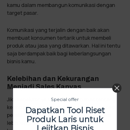
kamu dalam membangun komunikasi dengan
target pasar.
Komunikasi yang terjalin dengan baik akan
membuat konsumen tertarik untuk membeli
produk atau jasa yang ditawarkan. Hal ini tentu
saja berdampak baik bagi keberlangsungan
bisnis kamu.
Kelebihan dan Kekurangan
Menjadi Sales Kanvas
Jika sebelumnya kita bisa membahas tentang
Special offer
keuntungan menggunakan sales kanvas bagi
Dapatkan Tool Riset
pemilik usaha, maka kini kita akan mengulas
Produk Laris untuk
lebih lengkap seputar kelebihan dan
Lejitkan Bisnis