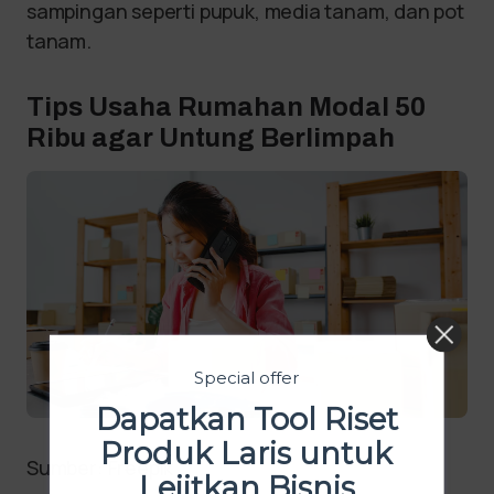
sampingan seperti pupuk, media tanam, dan pot
tanam.
Tips Usaha Rumahan Modal 50
Ribu agar Untung Berlimpah
Special offer
Dapatkan Tool Riset
Produk Laris untuk
Sumber: Freepik
Lejitkan Bisnis