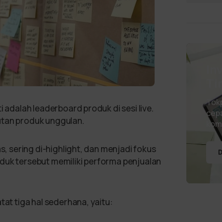
In
Ti
Tok
i adalah leaderboard produk di sesi live.
cepa
utan produk unggulan.
kom
as, sering di-highlight, dan menjadi fokus
D
duk tersebut memiliki performa penjualan
tat tiga hal sederhana, yaitu: