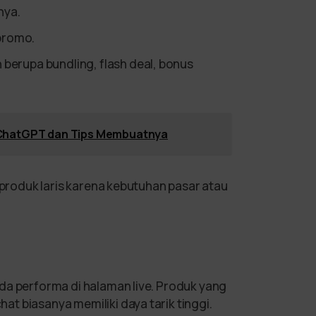
nya.
promo.
 berupa bundling, flash deal, bonus
ChatGPT dan Tips Membuatnya
h produk laris karena kebutuhan pasar atau
da performa di halaman live. Produk yang
t biasanya memiliki daya tarik tinggi.