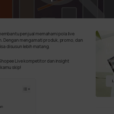
 membantu penjual memahami pola live
n. Dengan mengamati produk, promo, dan
In
bisa disusun lebih matang.
La
Shopee Live kompetitor dan insight
Liha
ting
 kamu skip!
L
an