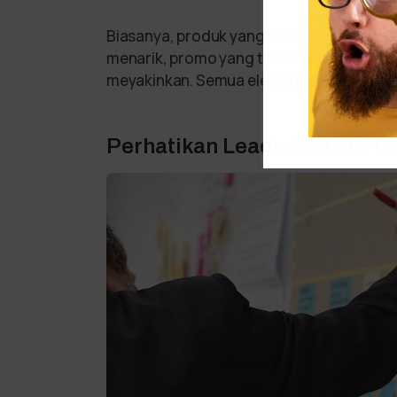
Biasanya, produk yang laris saat Shopee 
menarik, promo yang terasa sayang dilew
meyakinkan. Semua elemen ini saling mend
Perhatikan Leaderboard Pr