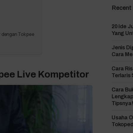
Recent
20 Ide J
Yang Un
or dengan Tokpee
Jenis Di
Cara Mem
Cara Ri
opee Live Kompetitor
Terlaris
Cara Bu
Lengkap
Tipsnya
Usaha On
Tokopedi