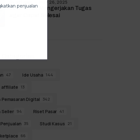
by
siti aeni
May 26, 2025
ngkatkan penjualan
10 AI untuk Mengerjakan Tugas
agar Cepat Selesai
 Categories
an
Ide Usaha
47
144
affiliate
13
 Pemasaran Digital
342
 Seller
Riset Pasar
94
41
 Penjualan
Studi Kasus
35
21
ketplace
66