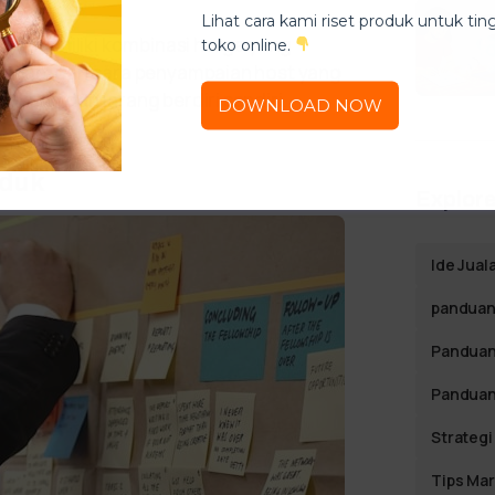
Lihat cara kami riset produk untuk ti
Live memiliki kombinasi harga yang
toko online.
atkan, dan cara penyampaian host yang
ukung dan jarang berdiri sendiri.
DOWNLOAD NOW
oduk
Explore
Ide Jual
panduan 
Panduan
Panduan
Strategi
Tips Mar