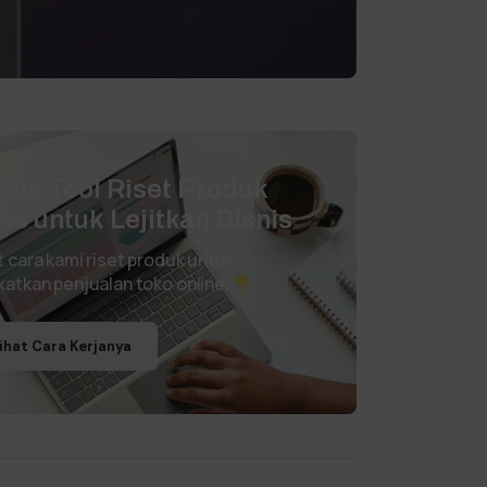
i Dia Tool Riset Produk
ris untuk Lejitkan Bisnis
t cara kami riset produk untuk
katkan penjualan toko online.
ihat Cara Kerjanya