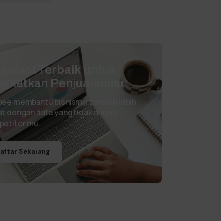
vestasi Terbaik untuk
ngkatkan Penjualanmu
pee membantu bisnismu tumbuh lebih
t dengan data yang tidak dimiliki
petitor mu.
aftar Sekarang