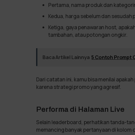
Pertama, nama produk dan kategori
Kedua, harga sebelum dan sesudah 
Ketiga, gaya penawaran host, apakah
tambahan, atau potongan ongkir.
Baca Artikel Lainnya
5 Contoh Prompt 
Dari catatan ini, kamu bisa menilai apaka
karena strategi promo yang agresif.
Performa di Halaman Live
Selain leaderboard, perhatikan tanda-tan
memancing banyak pertanyaan di kolom cha