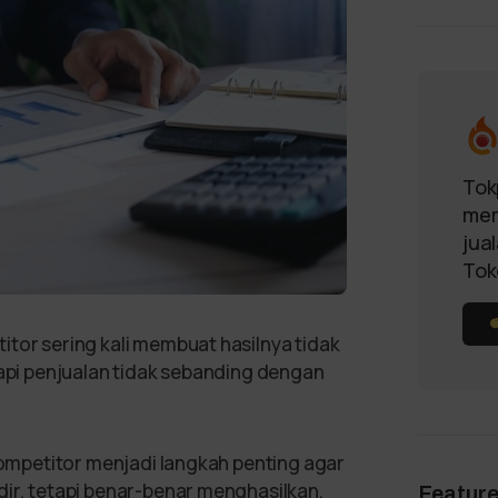
Tok
mem
jua
Tok
itor sering kali membuat hasilnya tidak
tapi penjualan tidak sebanding dengan
 kompetitor menjadi langkah penting agar
dir, tetapi benar-benar menghasilkan.
Featur