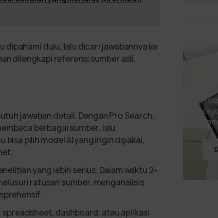
dipahami dulu, lalu dicari jawabannya ke
an dilengkapi referensi sumber asli.
In
Ti
Tok
cepa
utuh jawaban detail. Dengan Pro Search,
kom
membaca berbagai sumber, lalu
bisa pilih model AI yang ingin dipakai,
D
net.
enelitian yang lebih serius. Dalam waktu 2–
enelusuri ratusan sumber, menganalisis
mprehensif.
, spreadsheet, dashboard, atau aplikasi