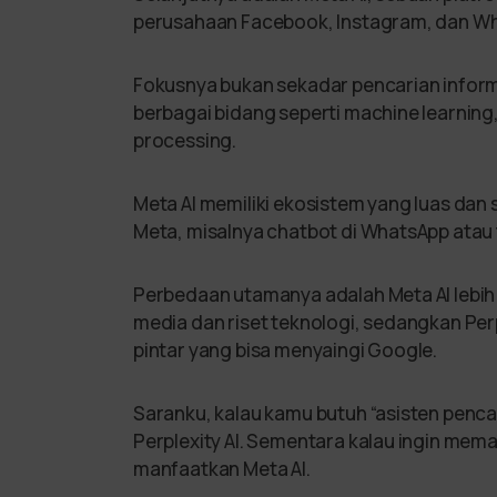
perusahaan Facebook, Instagram, dan W
Fokusnya bukan sekadar pencarian inform
berbagai bidang seperti machine learning
processing.
Meta AI memiliki ekosistem yang luas dan
Meta, misalnya chatbot di WhatsApp atau t
Perbedaan utamanya adalah Meta AI lebih 
media dan riset teknologi, sedangkan Per
pintar yang bisa menyaingi Google.
Saranku, kalau kamu butuh “asisten penca
Perplexity AI. Sementara kalau ingin mema
manfaatkan Meta AI.