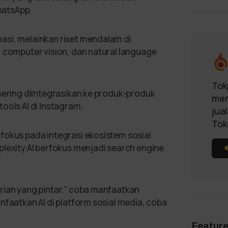
hatsApp.
asi, melainkan riset mendalam di
, computer vision, dan natural language
Tok
 sering diintegrasikan ke produk-produk
mem
ools AI di Instagram.
jua
Tok
fokus pada integrasi ekosistem sosial
plexity AI berfokus menjadi search engine
rian yang pintar,” coba manfaatkan
nfaatkan AI di platform sosial media, coba
Featur