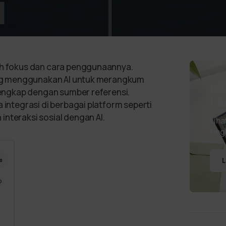
lah fokus dan cara penggunaannya.
yang menggunakan AI untuk merangkum
In
 lengkap dengan sumber referensi.
La
 integrasi di berbagai platform seperti
n interaksi sosial dengan AI.
Liha
ting
L
?