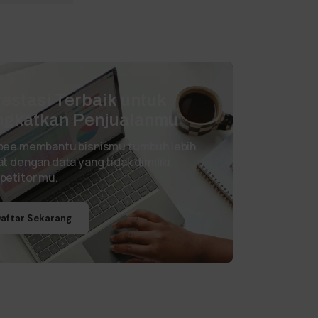
vestasi Terbaik untuk
ngkatkan Penjualanmu
pee membantu bisnismu tumbuh lebih
t dengan data yang tidak dimiliki
petitor mu.
aftar Sekarang