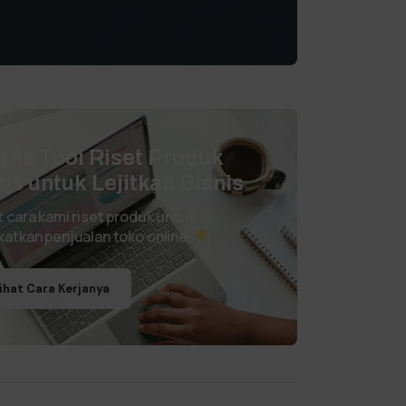
i Dia Tool Riset Produk
ris untuk Lejitkan Bisnis
t cara kami riset produk untuk
katkan penjualan toko online.
ihat Cara Kerjanya