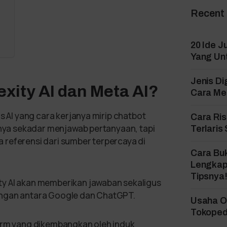
Recent
20 Ide J
Yang Un
Jenis Di
xity AI dan Meta AI?
Cara Mem
s AI yang cara kerjanya mirip chatbot
Cara Ri
hanya sekadar menjawab pertanyaan, tapi
Terlaris
 referensi dari sumber terpercaya di
Cara Bu
Lengkap
Tipsnya
ty AI akan memberikan jawaban sekaligus
ungan antara Google dan ChatGPT.
Usaha On
Tokopedi
form yang dikembangkan oleh induk