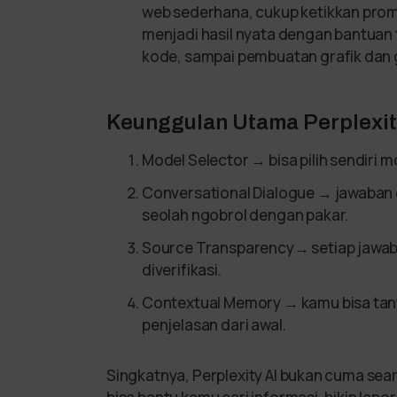
web sederhana, cukup ketikkan promp
menjadi hasil nyata dengan bantuan 
kode, sampai pembuatan grafik dan
Keunggulan Utama Perplexi
Model Selector → bisa pilih sendiri mo
Conversational Dialogue → jawaban
seolah ngobrol dengan pakar.
Source Transparency→ setiap jawaban
diverifikasi.
Contextual Memory → kamu bisa tany
penjelasan dari awal.
Singkatnya, Perplexity AI bukan cuma sear