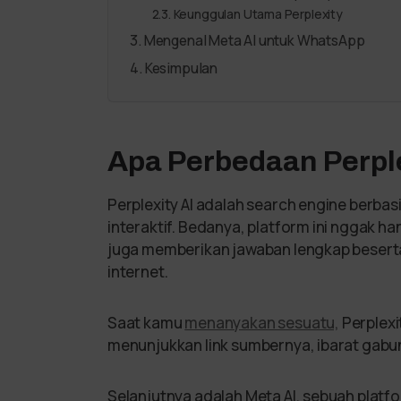
Keunggulan Utama Perplexity
Mengenal Meta AI untuk WhatsApp
Kesimpulan
Apa Perbedaan Perple
Perplexity AI adalah search engine berbasi
interaktif. Bedanya, platform ini nggak 
juga memberikan jawaban lengkap beserta
internet.
Saat kamu
menanyakan sesuatu,
Perplexi
menunjukkan link sumbernya, ibarat gab
Selanjutnya adalah Meta AI, sebuah plat