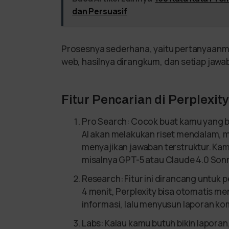
dan Persuasif
Prosesnya sederhana, yaitu pertanyaanmu 
web, hasilnya dirangkum, dan setiap jawab
Fitur Pencarian di Perplexity
Pro Search: Cocok buat kamu yang b
AI akan melakukan riset mendalam, 
menyajikan jawaban terstruktur. Kamu 
misalnya GPT-5 atau Claude 4.0 Son
Research: Fitur ini dirancang untuk p
4 menit, Perplexity bisa otomatis m
informasi, lalu menyusun laporan ko
Labs: Kalau kamu butuh bikin laporan