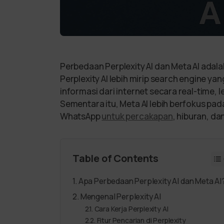
Perbedaan Perplexity AI dan Meta AI ada
Perplexity AI lebih mirip search engine 
informasi dari internet secara real-time,
Sementara itu, Meta AI lebih berfokus pada
WhatsApp
untuk percakapan
, hiburan, da
Table of Contents
Apa Perbedaan Perplexity AI dan Meta AI
Mengenal Perplexity AI
Cara Kerja Perplexity AI
Fitur Pencarian di Perplexity