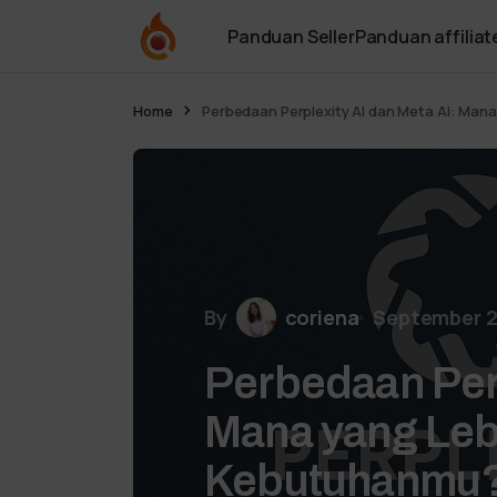
Panduan Seller
Panduan affiliat
Home
Perbedaan Perplexity AI dan Meta AI: Ma
By
coriena
September 2
Perbedaan Perp
Mana yang Leb
Kebutuhanmu