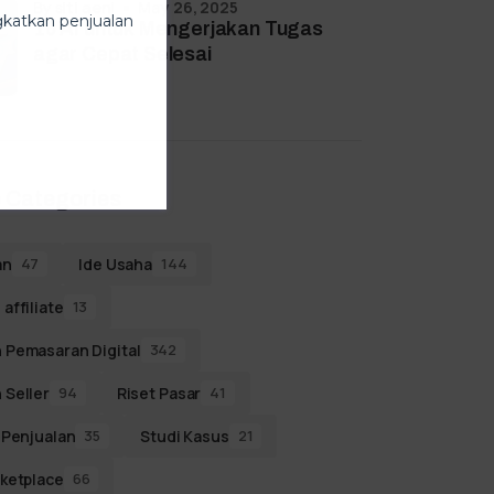
by
siti aeni
May 26, 2025
ngkatkan penjualan
10 AI untuk Mengerjakan Tugas
agar Cepat Selesai
 Categories
an
Ide Usaha
47
144
affiliate
13
 Pemasaran Digital
342
 Seller
Riset Pasar
94
41
 Penjualan
Studi Kasus
35
21
ketplace
66