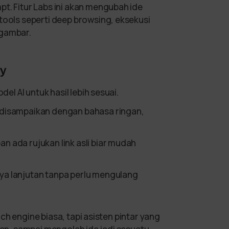
t. Fitur Labs ini akan mengubah ide
tools seperti deep browsing, eksekusi
 gambar.
ty
del AI untuk hasil lebih sesuai.
 disampaikan dengan bahasa ringan,
 ada rujukan link asli biar mudah
a lanjutan tanpa perlu mengulang
ch engine biasa, tapi asisten pintar yang