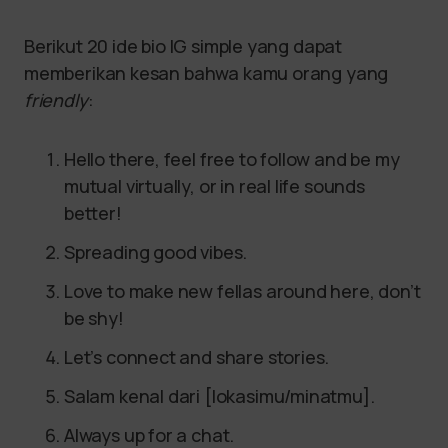
Berikut 20 ide bio IG simple yang dapat
memberikan kesan bahwa kamu orang yang
friendly
:
Hello there, feel free to follow and be my
mutual virtually, or in real life sounds
better!
Spreading good vibes.
Love to make new fellas around here, don’t
be shy!
Let’s connect and share stories.
Salam kenal dari [lokasimu/minatmu].
Always up for a chat.