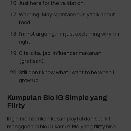
Just here for the validation.
Warning: May spontaneously talk about
food.
I’m not arguing, I’m just explaining why I’m
right.
Cita-cita: jadi influencer makanan
(gratisan).
Still don’t know what I want to be when I
grow up.
Kumpulan Bio IG Simple yang
Flirty
Ingin memberikan kesan playful dan sedikit
menggoda di bio IG kamu? Bio yang flirty bisa