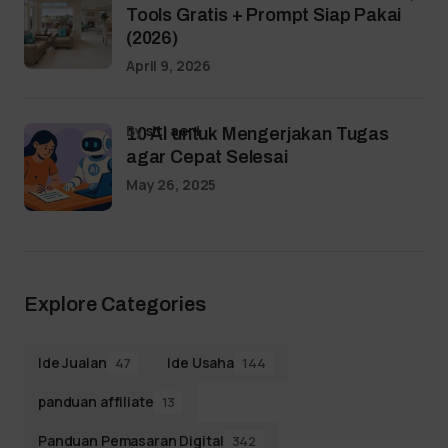
Tools Gratis + Prompt Siap Pakai
(2026)
April 9, 2026
by
siti aeni
10 AI untuk Mengerjakan Tugas
agar Cepat Selesai
May 26, 2025
Explore Categories
Ide Jualan
Ide Usaha
47
144
panduan affiliate
13
Panduan Pemasaran Digital
342