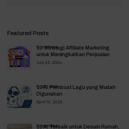
Featured Posts
by
coriena
10 Strategi Affiliate Marketing
untuk Meningkatkan Penjualan
July 23, 2024
by
siti aeni
10 AI Pembuat Lagu yang Mudah
Digunakan
April 10, 2025
by
coriena
10 AI Terbaik untuk Desain Rumah,