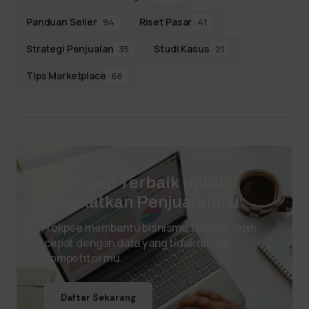
Panduan Seller
Riset Pasar
94
41
Strategi Penjualan
Studi Kasus
35
21
Tips Marketplace
66
Investasi Terbaik untuk
Tingkatkan Penjualanmu
Tokpee membantu bisnismu tumbuh lebih
cepat dengan data yang tidak dimiliki
kompetitor mu.
Daftar Sekarang