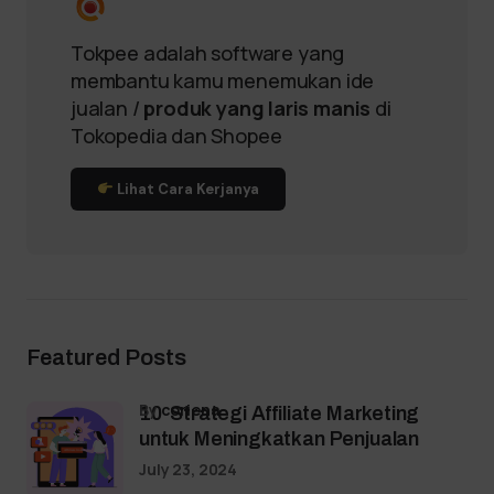
Tokpee adalah software yang
membantu kamu menemukan ide
jualan /
produk yang laris manis
di
Tokopedia dan Shopee
Lihat Cara Kerjanya
Featured Posts
by
coriena
10 Strategi Affiliate Marketing
untuk Meningkatkan Penjualan
July 23, 2024