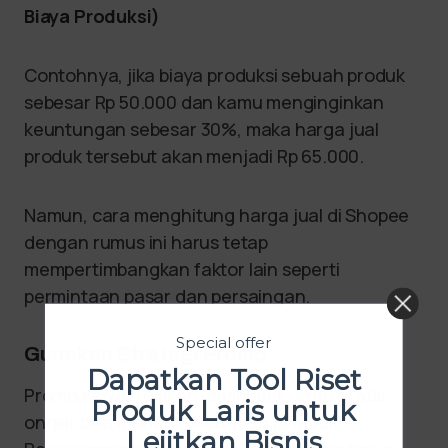
Biaya Produksi)
Contohnya, jika biaya produksi sebuah produk
sebesar Rp 50.000 dan kamu menginginkan
keuntungan sebesar 30%, maka harga jual
produk tersebut akan menjadi Rp 65.000.
Namun, cara menghitung harga jual di Shopee
dengan rumus ini harus tetap
mempertimbangkan faktor lain seperti
permintaan pasar dan persaingan.
Special offer
Gunakan Strategi Promo
Dapatkan Tool Riset
Promo seperti diskon, cashback, atau gratis
Produk Laris untuk
ongkir bisa menarik perhatian pembeli.
Lejitkan Bisnis