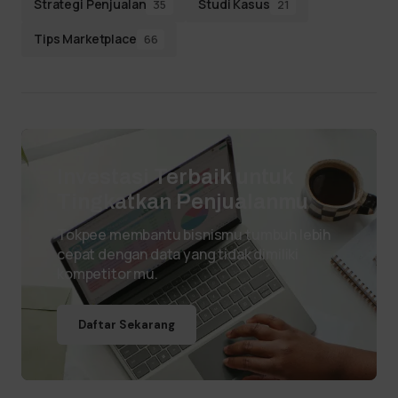
Strategi Penjualan
Studi Kasus
35
21
Tips Marketplace
66
Investasi Terbaik untuk
Tingkatkan Penjualanmu
Tokpee membantu bisnismu tumbuh lebih
cepat dengan data yang tidak dimiliki
kompetitor mu.
Daftar Sekarang