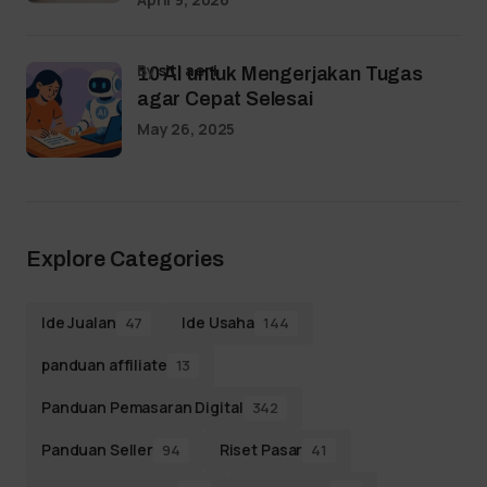
by
siti aeni
10 AI untuk Mengerjakan Tugas
agar Cepat Selesai
May 26, 2025
Explore Categories
Ide Jualan
Ide Usaha
47
144
panduan affiliate
13
Panduan Pemasaran Digital
342
Panduan Seller
Riset Pasar
94
41