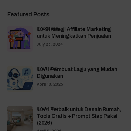
Featured Posts
by
coriena
10 Strategi Affiliate Marketing
untuk Meningkatkan Penjualan
July 23, 2024
by
siti aeni
10 AI Pembuat Lagu yang Mudah
Digunakan
April 10, 2025
by
coriena
10 AI Terbaik untuk Desain Rumah,
Tools Gratis + Prompt Siap Pakai
(2026)
April 9, 2026