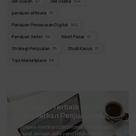
Ide Jualan
Ide Usaha
47
144
panduan affiliate
13
Panduan Pemasaran Digital
342
Panduan Seller
Riset Pasar
94
41
Strategi Penjualan
Studi Kasus
35
21
Tips Marketplace
66
Investasi Terbaik untuk
Tingkatkan Penjualanmu
Tokpee membantu bisnismu tumbuh lebih
cepat dengan data yang tidak dimiliki