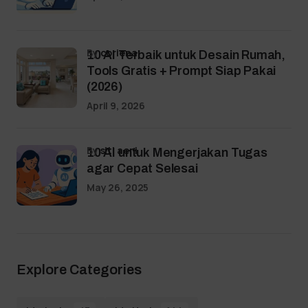
by
coriena
10 AI Terbaik untuk Desain Rumah,
Tools Gratis + Prompt Siap Pakai
(2026)
April 9, 2026
by
siti aeni
10 AI untuk Mengerjakan Tugas
agar Cepat Selesai
May 26, 2025
Explore Categories