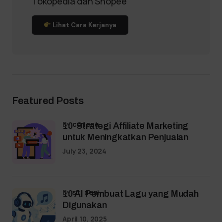
Tokopedia dan Shopee
Lihat Cara Kerjanya
Featured Posts
by
coriena
10 Strategi Affiliate Marketing
untuk Meningkatkan Penjualan
July 23, 2024
by
siti aeni
10 AI Pembuat Lagu yang Mudah
Digunakan
April 10, 2025