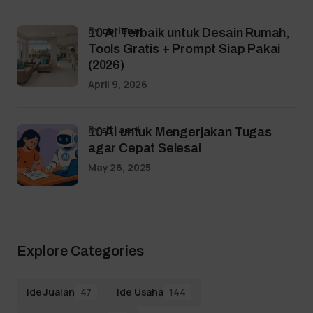
by
coriena
10 AI Terbaik untuk Desain Rumah,
Tools Gratis + Prompt Siap Pakai
(2026)
April 9, 2026
by
siti aeni
10 AI untuk Mengerjakan Tugas
agar Cepat Selesai
May 26, 2025
Explore Categories
Ide Jualan
Ide Usaha
47
144