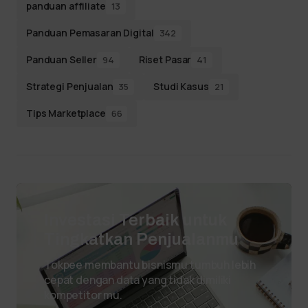
panduan affiliate
13
Panduan Pemasaran Digital
342
Panduan Seller
Riset Pasar
94
41
Strategi Penjualan
Studi Kasus
35
21
Tips Marketplace
66
Investasi Terbaik untuk
Tingkatkan Penjualanmu
Tokpee membantu bisnismu tumbuh lebih
cepat dengan data yang tidak dimiliki
kompetitor mu.