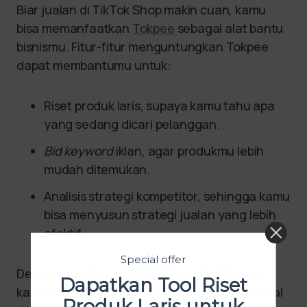
Biar jualan di TikTok Shop makin cuan, kamu
bisa memanfaatkan
Tokpee
sebagai alat bantu
bisnismu. Fitur-fitur menguntungkan Tokpee
dapat membantumu untuk:
Riset produk laris, supaya kamu tahu apa
yang sedang dicari pelanggan.
Bid keyword
iklan, agar produkmu lebih
mudah ditemukan.
Analisis strategi kompetitor, sehingga kamu
bisa menyusun strategi jualan yang lebih
efektif.
Special offer
Dengan kombinasi TikTok Shop dan Tokpee,
Dapatkan Tool Riset
kamu bisa mendapatkan keuntungan maksimal
Produk Laris untuk