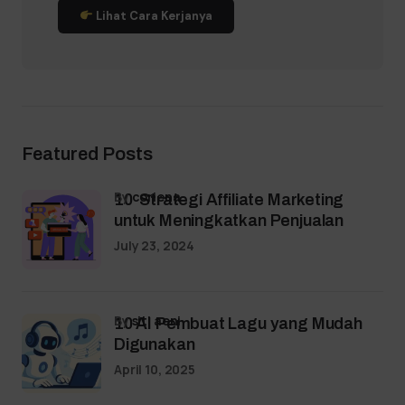
Lihat Cara Kerjanya
Featured Posts
by
coriena
10 Strategi Affiliate Marketing
untuk Meningkatkan Penjualan
July 23, 2024
by
siti aeni
10 AI Pembuat Lagu yang Mudah
Digunakan
April 10, 2025