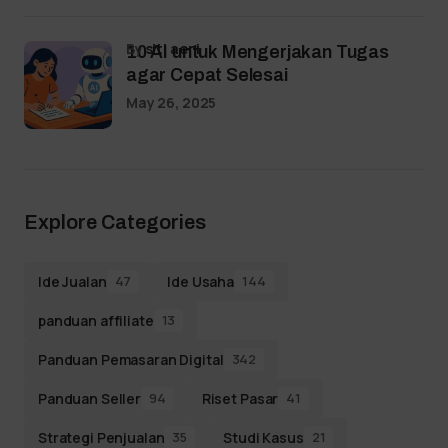
by
siti aeni
10 AI untuk Mengerjakan Tugas
agar Cepat Selesai
May 26, 2025
Explore Categories
Ide Jualan
Ide Usaha
47
144
panduan affiliate
13
Panduan Pemasaran Digital
342
Panduan Seller
Riset Pasar
94
41
Strategi Penjualan
Studi Kasus
35
21