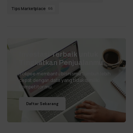
Tips Marketplace
66
Investasi Terbaik untuk
Tingkatkan Penjualanmu
Tokpee membantu bisnismu tumbuh lebih
cepat dengan data yang tidak dimiliki
kompetitor mu.
Daftar Sekarang