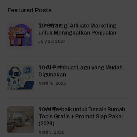
Featured Posts
by
coriena
10 Strategi Affiliate Marketing
untuk Meningkatkan Penjualan
July 23, 2024
by
siti aeni
10 AI Pembuat Lagu yang Mudah
Digunakan
April 10, 2025
by
coriena
10 AI Terbaik untuk Desain Rumah,
Tools Gratis + Prompt Siap Pakai
(2026)
April 9, 2026