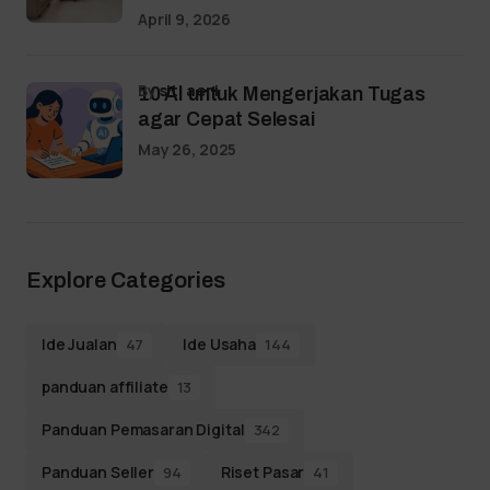
April 9, 2026
by
siti aeni
10 AI untuk Mengerjakan Tugas
agar Cepat Selesai
May 26, 2025
Explore Categories
Ide Jualan
Ide Usaha
47
144
panduan affiliate
13
Panduan Pemasaran Digital
342
Panduan Seller
Riset Pasar
94
41