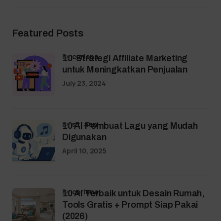
Featured Posts
by
coriena
10 Strategi Affiliate Marketing
untuk Meningkatkan Penjualan
July 23, 2024
by
siti aeni
10 AI Pembuat Lagu yang Mudah
Digunakan
April 10, 2025
by
coriena
10 AI Terbaik untuk Desain Rumah,
Tools Gratis + Prompt Siap Pakai
(2026)