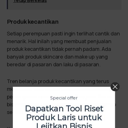
Tetap Berkelas
Produk kecantikan
Setiap perempuan pasti ingin terlihat cantik dan
menarik. Hal inilah yang membuat penjualan
produk kecantikan tidak pernah padam. Ada
banyak produk skincare dan make up yang
beredar di pasaran dan laku di pasaran.
Tren belanja produk kecantikan yang terus
meningkat, bisa kamu manfaatkan sebagai
peluang usaha yang menguntungkan. Kamu
Special offer
bisa mencoba berjualan skincare dan make up
Dapatkan Tool Riset
secara online.
Produk Laris untuk
Lejitkan Bisnis