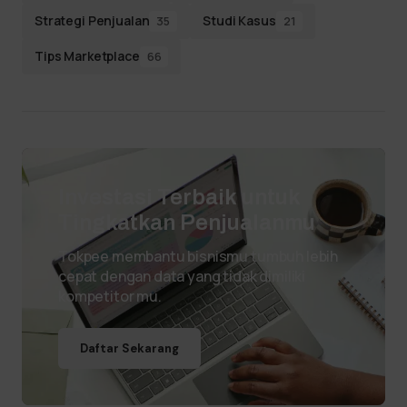
Strategi Penjualan
Studi Kasus
35
21
Tips Marketplace
66
Investasi Terbaik untuk
Tingkatkan Penjualanmu
Tokpee membantu bisnismu tumbuh lebih
cepat dengan data yang tidak dimiliki
kompetitor mu.
Daftar Sekarang