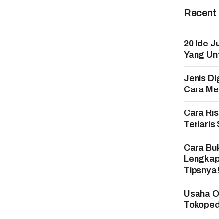
Recent
20 Ide J
Yang Un
Jenis Di
Cara Mem
Cara Ri
Terlaris
Cara Bu
Lengkap
Tipsnya
Usaha On
Tokopedi