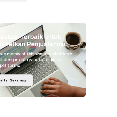
vestasi Terbaik untuk
ngkatkan Penjualanmu
pee membantu bisnismu tumbuh lebih
t dengan data yang tidak dimiliki
petitor mu.
aftar Sekarang