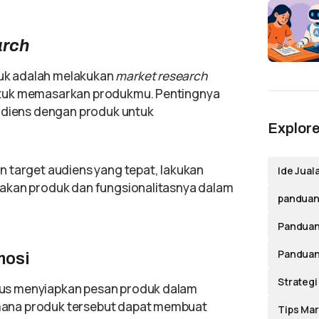
arch
uk adalah melakukan
market research
ntuk memasarkan produkmu. Pentingnya
audiens dengan produk untuk
Explore
 target audiens yang tepat, lakukan
Ide Jual
akan produk dan fungsionalitasnya dalam
panduan 
Panduan
Panduan
mosi
Strategi
us menyiapkan pesan produk dalam
ana produk tersebut dapat membuat
Tips Mar