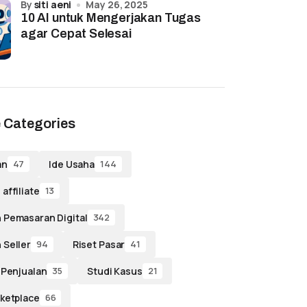
by
siti aeni
May 26, 2025
10 AI untuk Mengerjakan Tugas
agar Cepat Selesai
 Categories
an
Ide Usaha
47
144
affiliate
13
 Pemasaran Digital
342
 Seller
Riset Pasar
94
41
 Penjualan
Studi Kasus
35
21
ketplace
66