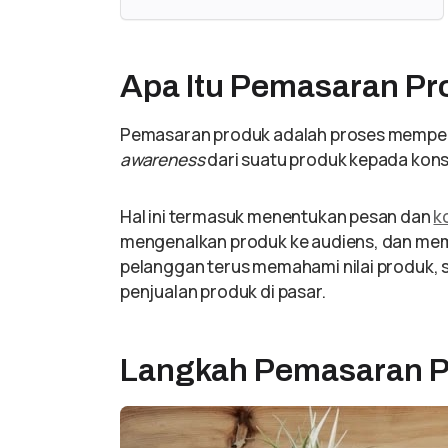
Apa Itu Pemasaran P
Pemasaran produk adalah proses mempe
awareness
dari suatu produk kepada ko
Hal ini termasuk menentukan pesan dan
k
mengenalkan produk ke audiens, dan mem
pelanggan terus memahami nilai produk, 
penjualan produk di pasar.
Langkah Pemasaran 