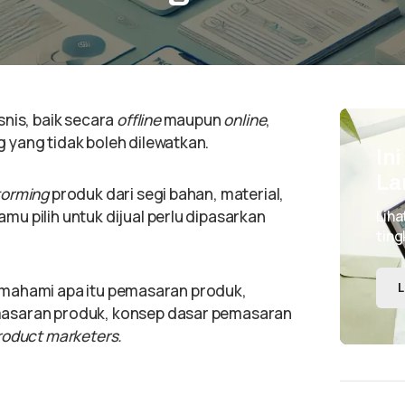
snis, baik secara
offline
maupun
online
,
 yang tidak boleh dilewatkan.
In
La
torming
produk dari segi bahan, material,
u pilih untuk dijual perlu dipasarkan
Liha
ting
 memahami apa itu pemasaran produk,
L
masaran produk, konsep dasar pemasaran
roduct marketers.