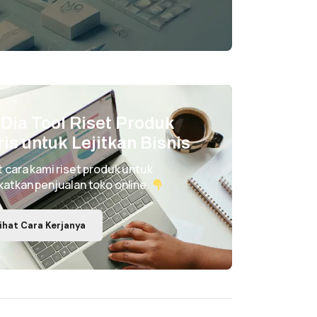
i Dia Tool Riset Produk
ris untuk Lejitkan Bisnis
t cara kami riset produk untuk
katkan penjualan toko online.
ihat Cara Kerjanya