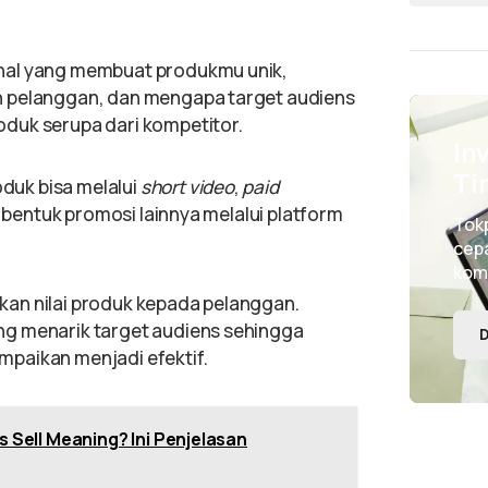
hal yang membuat produkmu unik,
n pelanggan, dan mengapa target audiens
duk serupa dari kompetitor.
In
Ti
uk bisa melalui
short video
,
paid
an bentuk promosi lainnya melalui platform
Tok
cepa
kom
an nilai produk kepada pelanggan.
ng menarik target audiens sehingga
D
paikan menjadi efektif.
s Sell Meaning? Ini Penjelasan