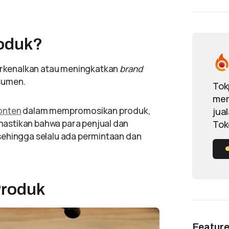
roduk?
rkenalkan atau meningkatkan
brand
nsumen.
Tok
mem
onten
dalam mempromosikan produk,
jua
astikan bahwa para penjual dan
Tok
sehingga selalu ada permintaan dan
Produk
Featur