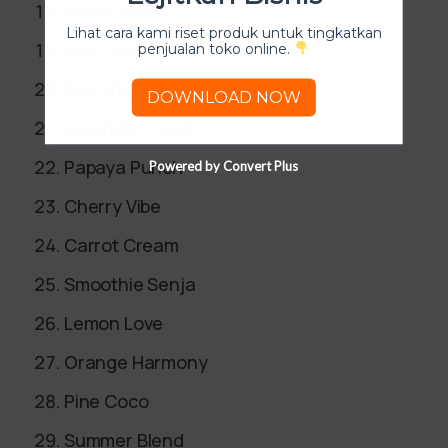
Melon Mist
Lihat cara kami riset produk untuk tingkatkan
Berry Cloud
penjualan toko online.
Kiwi Shine
DOWNLOAD NOW
Lavender Peach
Papaya Punch
Powered by Convert Plus
Cherry Vibe
Carrot Cream
Smoothie Senja
Lemon Love
Orange Harmony
Pine Coco
Summer Blend