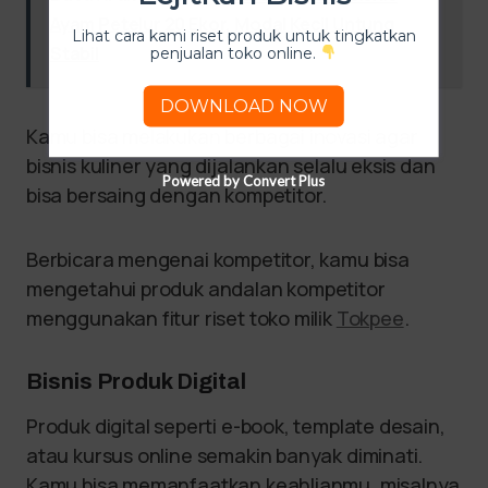
Ayam Petelur 20 Ekor, Modal Kecil Untung
Lihat cara kami riset produk untuk tingkatkan
Stabil
penjualan toko online.
DOWNLOAD NOW
Kamu bisa melakukan berbagai inovasi agar
bisnis kuliner yang dijalankan selalu eksis dan
Powered by Convert Plus
bisa bersaing dengan kompetitor.
Berbicara mengenai kompetitor, kamu bisa
mengetahui produk andalan kompetitor
menggunakan fitur riset toko milik
Tokpee
.
Bisnis Produk Digital
Produk digital seperti e-book, template desain,
atau kursus online semakin banyak diminati.
Kamu bisa memanfaatkan keahlianmu, misalnya