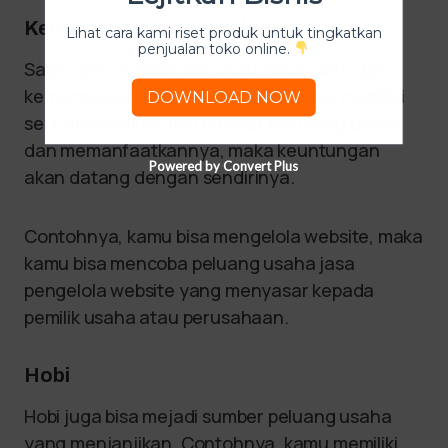
Kemampuan dan Keahlian
Lihat cara kami riset produk untuk tingkatkan
penjualan toko online.
Salah satu sumber peluang usaha yaitu dari
kemampuaan dan keahlian. Jika kamu memiliki
DOWNLOAD NOW
sebuah keahlian, lalu melihat peluaang usaha
dan memanfaatkannya, maka keuntungan
Powered by Convert Plus
akan datang dengan sendirinya.
Contohnya, kamu bisa mengelola website, maka
kamu bisa mencoba peluang usaha jasa
pengelola website yang menyasar kepada
pemilik usaha atau perusahaan.
Hobi
Hobi juga bisa mejadi sumber peluang usaha
yang menjanjikan. Contohnya, kamu memiliki