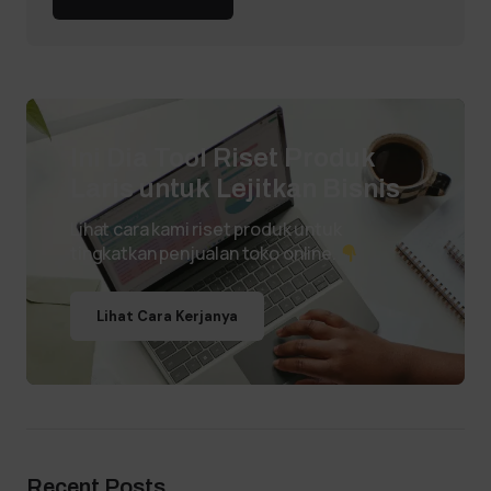
Ini Dia Tool Riset Produk
Laris untuk Lejitkan Bisnis
Lihat cara kami riset produk untuk
tingkatkan penjualan toko online.
Lihat Cara Kerjanya
Recent Posts