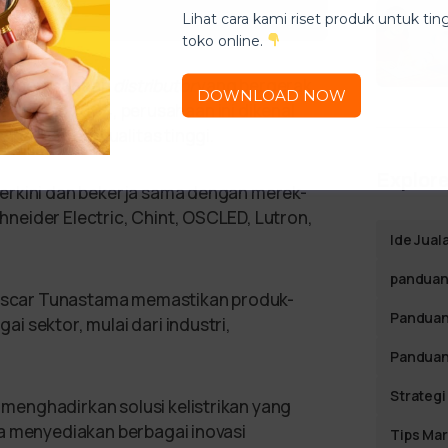
Lihat cara kami riset produk untuk ti
toko online.
tu perusahaan
distributor
yang bergerak
DOWNLOAD NOW
ejak tahun 2004, perusahaan ini dikenal
cahayaan berkualitas tinggi.
Explore
erkini dan bekerja sama dengan merek-
neider Electric, Chint, OSCLED, Lutron,
Ide Jual
panduan 
T Oscar Tunastama memastikan produk-
Panduan
 sektor, mulai dari industri,
Panduan
Strategi
enghadirkan solusi kelistrikan yang
a menyediakan berbagai inovasi
Tips Mar