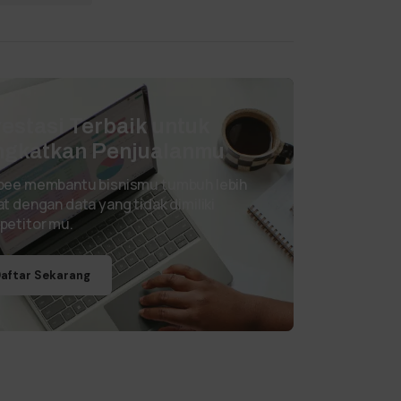
vestasi Terbaik untuk
ngkatkan Penjualanmu
pee membantu bisnismu tumbuh lebih
t dengan data yang tidak dimiliki
petitor mu.
aftar Sekarang