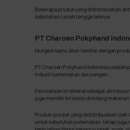
Beberapa produk yang didistribusikan an
kebutuhan rumah tangga lainnya.
PT Charoen Pokphand Indon
Mungkin kamu akan familiar dengan produk 
PT Charoen Pokphand Indonesia adalah 
industri peternakan dan pangan.
Perusahaan ini dikenal sebagai
distributor
juga memiliki lini bisnis di bidang makan
Produk-produk yang didistribusikan oleh
untuk kebutuhan peternakan, tetapi jug
berkualitas tinggi seperti nugget, sosis, 