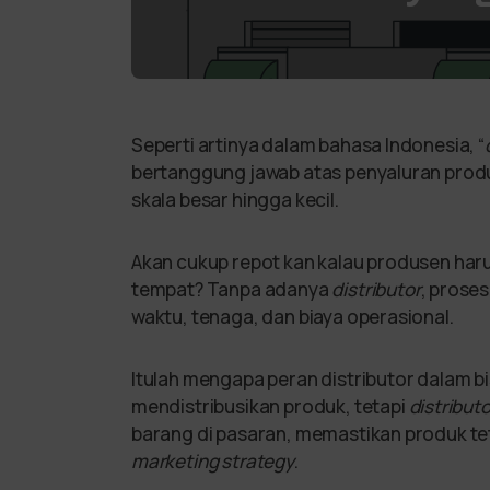
Seperti artinya dalam bahasa Indonesia, “
bertanggung jawab atas penyaluran produk
skala besar hingga kecil.
Akan cukup repot kan kalau produsen har
tempat? Tanpa adanya
distributor
, prose
waktu, tenaga, dan biaya operasional.
Itulah mengapa peran distributor dalam b
mendistribusikan produk, tetapi
distributo
barang di pasaran, memastikan produk te
marketing strategy
.