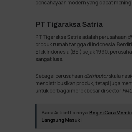
pencahayaan modern yang dapat meningka
PT Tigaraksa Satria
PT Tigaraksa Satria adalah perusahaan
di
produk rumah tangga di Indonesia. Berdiri
Efek Indonesia (BEI) sejak 1990, perusahaa
sangat luas.
Sebagai perusahaan
distributor
skala nasi
mendistribusikan produk, tetapi juga me
untuk berbagai merek besar di sektor
FMC
Baca Artikel Lainnya
Begini Cara Memb
Langsung Masuk!