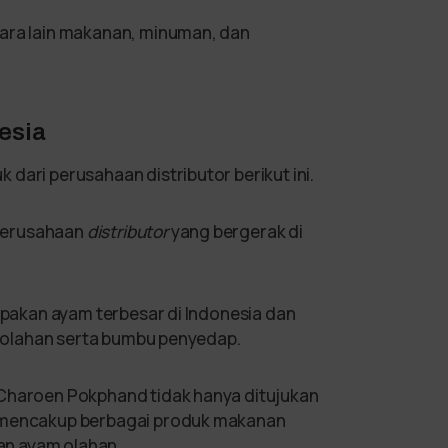
tara lain makanan, minuman, dan
esia
dari perusahaan distributor berikut ini.
perusahaan
distributor
yang bergerak di
pakan ayam terbesar di Indonesia dan
an olahan serta bumbu penyedap.
 Charoen Pokphand tidak hanya ditujukan
a mencakup berbagai produk makanan
dan ayam olahan.