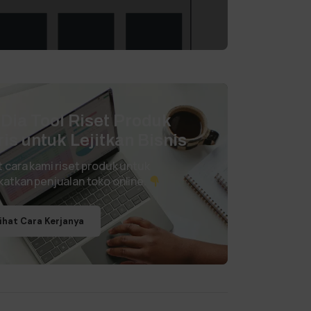
i Dia Tool Riset Produk
ris untuk Lejitkan Bisnis
t cara kami riset produk untuk
katkan penjualan toko online.
ihat Cara Kerjanya