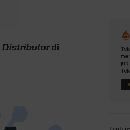
n
Distributor
di
Tok
mem
jua
Tok
Featur