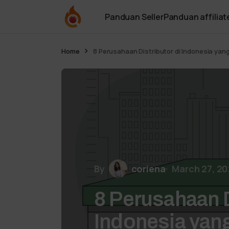
Panduan Seller
Panduan affiliat
Home
8 Perusahaan Distributor di Indonesia ya
By
coriena
March 27, 2
8 Perusahaan D
Indonesia yan