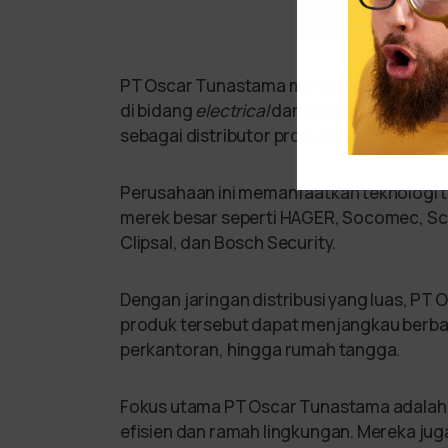
PT Oscar Tunastama merupakan salah sa
di bidang
electrical
dan
lighting
. Berdiri s
sebagai distributor produk listrik dan pen
Perusahaan ini memanfaatkan teknologi t
merek besar seperti HAGER, Socomec, Sch
Clipsal, dan Bosch Security.
Dengan jaringan distribusi yang luas, P
produk tersebut dapat menjangkau berbagai
perkantoran, hingga rumah tangga.
Fokus utama PT Oscar Tunastama adalah m
efisien dan ramah lingkungan. Mereka jug