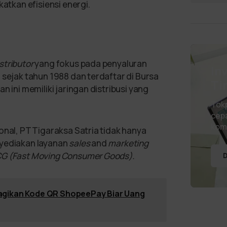
tkan efisiensi energi.
stributor
yang fokus pada penyaluran
In
 sejak tahun 1988 dan terdaftar di Bursa
Ti
n ini memiliki jaringan distribusi yang
Tok
cepa
kom
onal, PT Tigaraksa Satria tidak hanya
nyediakan layanan
sales
and
marketing
G (Fast Moving Consumer Goods).
D
agikan Kode QR ShopeePay Biar Uang