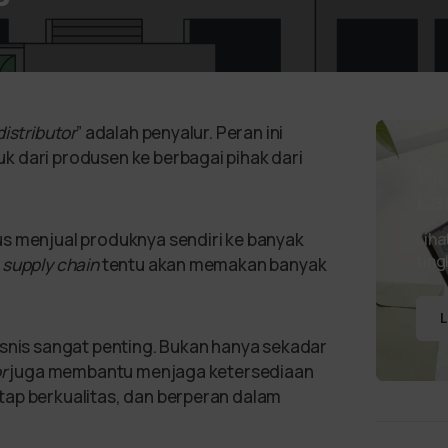
distributor
” adalah penyalur. Peran ini
 dari produsen ke berbagai pihak dari
In
La
us menjual produknya sendiri ke banyak
Liha
ting
s
supply chain
tentu akan memakan banyak
L
isnis sangat penting. Bukan hanya sekadar
r
juga membantu menjaga ketersediaan
tap berkualitas, dan berperan dalam