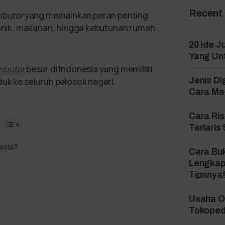
Recent
ributor
yang memainkan peran penting
tronik, makanan, hingga kebutuhan rumah
20 Ide J
Yang Un
ributor
besar di Indonesia yang memiliki
Jenis Di
uk ke seluruh pelosok negeri.
Cara Mem
Cara Ri
Terlaris
esia?
Cara Bu
Lengkap
Tipsnya
Usaha On
Tokopedi