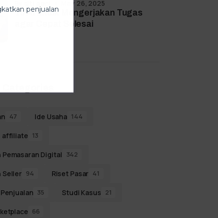
by
siti aeni
May 26, 2025
ngkatkan penjualan
10 AI untuk Mengerjakan Tugas
agar Cepat Selesai
 Categories
an
Ide Usaha
47
144
affiliate
13
 Pemasaran Digital
342
 Seller
Riset Pasar
94
41
 Penjualan
Studi Kasus
35
21
ketplace
66