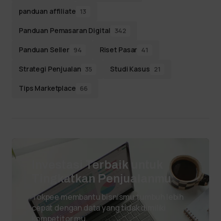
panduan affiliate
13
Panduan Pemasaran Digital
342
Panduan Seller
Riset Pasar
94
41
Strategi Penjualan
Studi Kasus
35
21
Tips Marketplace
66
Investasi Terbaik untuk
Tingkatkan Penjualanmu
Tokpee membantu bisnismu tumbuh lebih
cepat dengan data yang tidak dimiliki
kompetitor mu.