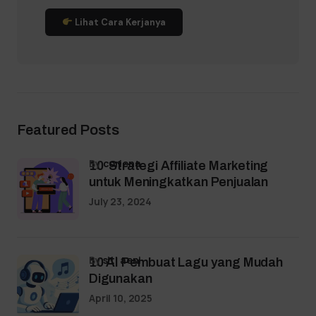
Lihat Cara Kerjanya
Featured Posts
by
coriena
10 Strategi Affiliate Marketing
untuk Meningkatkan Penjualan
July 23, 2024
by
siti aeni
10 AI Pembuat Lagu yang Mudah
Digunakan
April 10, 2025