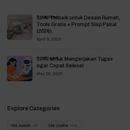
by
coriena
10 AI Terbaik untuk Desain Rumah,
Tools Gratis + Prompt Siap Pakai
(2026)
April 9, 2026
by
siti aeni
10 AI untuk Mengerjakan Tugas
agar Cepat Selesai
May 26, 2025
Explore Categories
Ide Jualan
Ide Usaha
47
144