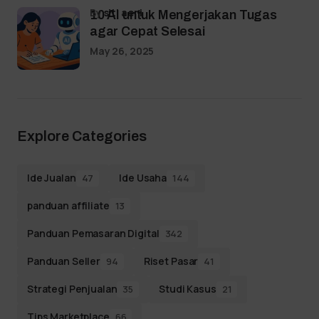
by
siti aeni
10 AI untuk Mengerjakan Tugas
agar Cepat Selesai
May 26, 2025
Explore Categories
Ide Jualan
Ide Usaha
47
144
panduan affiliate
13
Panduan Pemasaran Digital
342
Panduan Seller
Riset Pasar
94
41
Strategi Penjualan
Studi Kasus
35
21
Tips Marketplace
66