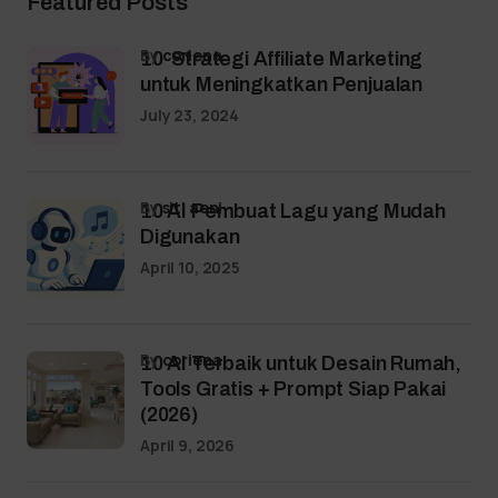
Featured Posts
by
coriena
10 Strategi Affiliate Marketing
untuk Meningkatkan Penjualan
July 23, 2024
by
siti aeni
10 AI Pembuat Lagu yang Mudah
Digunakan
April 10, 2025
by
coriena
10 AI Terbaik untuk Desain Rumah,
Tools Gratis + Prompt Siap Pakai
(2026)
April 9, 2026