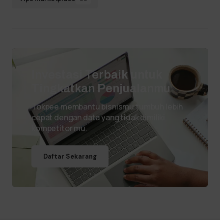
Investasi Terbaik untuk
Tingkatkan Penjualanmu
Tokpee membantu bisnismu tumbuh lebih
cepat dengan data yang tidak dimiliki
kompetitor mu.
Daftar Sekarang