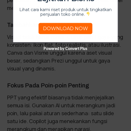
melalui bundling varian.”
Lihat cara kami riset produk untuk tingkatkan
penjualan toko online.
Tambahkan Visual Menarik
DOWNLOAD NOW
Visual tidak harus ramai. Cukup pilih 1 gaya yang
konsisten: ikon flat, foto realistis, atau ilustrasi.
Powered by Convert Plus
Canva dan Visme unggul karena aset visual
besar, sedangkan Prezi unggul untuk gaya
visual yang dinamis.
Fokus Pada Poin-poin Penting
PPT yang efektif biasanya tidak menjejalkan
semua isi. Gunakan AI untuk merangkum jadi
poin, lalu pakai aturan sederhana: satu slide
satu ide. Copilot juga menekankan fungsi
merangkum dan merapikan narasi.