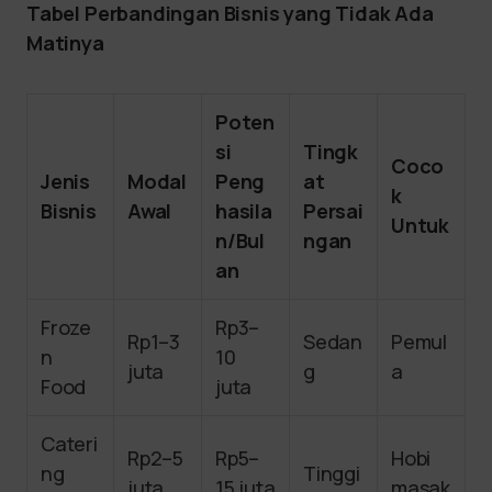
Tabel Perbandingan Bisnis yang Tidak Ada
Matinya
Poten
si
Tingk
Coco
Jenis
Modal
Peng
at
k
Bisnis
Awal
hasila
Persai
Untuk
n/Bul
ngan
an
Froze
Rp3–
Rp1–3
Sedan
Pemul
n
10
juta
g
a
Food
juta
Cateri
Rp2–5
Rp5–
Hobi
ng
Tinggi
juta
15 juta
masak