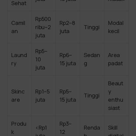
Sehat
Rp500
Camil
Rp2–8
Modal
ribu–2
Tinggi
an
juta
kecil
juta
Rp5–
Laund
Rp6–
Sedan
Area
10
ry
15 juta
g
padat
juta
Beaut
Skinc
Rp1–5
Rp5–
y
Tinggi
are
juta
15 juta
enthu
siast
Produ
Rp3–
<Rp1
Renda
Skill
k
12
juta
h
digital