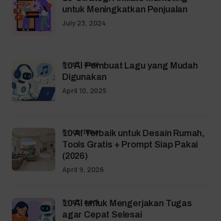
untuk Meningkatkan Penjualan
July 23, 2024
by
siti aeni
10 AI Pembuat Lagu yang Mudah
Digunakan
April 10, 2025
by
coriena
10 AI Terbaik untuk Desain Rumah,
Tools Gratis + Prompt Siap Pakai
(2026)
April 9, 2026
by
siti aeni
10 AI untuk Mengerjakan Tugas
agar Cepat Selesai