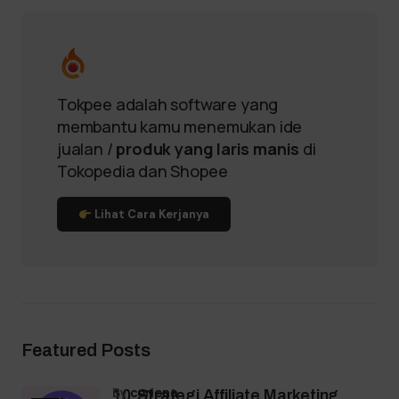
Tokpee adalah software yang
membantu kamu menemukan ide
jualan /
produk yang laris manis
di
Tokopedia dan Shopee
Lihat Cara Kerjanya
Featured Posts
by
coriena
10 Strategi Affiliate Marketing