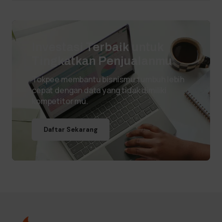
Investasi Terbaik untuk
Tingkatkan Penjualanmu
Tokpee membantu bisnismu tumbuh lebih
cepat dengan data yang tidak dimiliki
kompetitor mu.
Daftar Sekarang