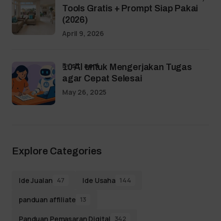
Tools Gratis + Prompt Siap Pakai
(2026)
April 9, 2026
by
siti aeni
10 AI untuk Mengerjakan Tugas
agar Cepat Selesai
May 26, 2025
Explore Categories
Ide Jualan
Ide Usaha
47
144
panduan affiliate
13
Panduan Pemasaran Digital
342