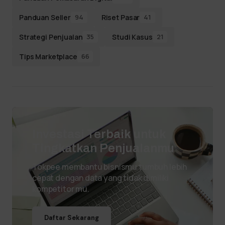
Panduan Seller
Riset Pasar
94
41
Strategi Penjualan
Studi Kasus
35
21
Tips Marketplace
66
Investasi Terbaik untuk
Tingkatkan Penjualanmu
Tokpee membantu bisnismu tumbuh lebih
cepat dengan data yang tidak dimiliki
kompetitor mu.
Daftar Sekarang