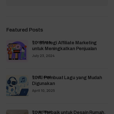
Featured Posts
by
coriena
10 Strategi Affiliate Marketing
untuk Meningkatkan Penjualan
July 23, 2024
by
siti aeni
10 AI Pembuat Lagu yang Mudah
Digunakan
April 10, 2025
by
coriena
10 AI Terbaik untuk Desain Rumah,