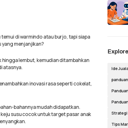
 temui di warmindo atau burjo, tapi siapa
is yang menjanjikan?
Explore
sak hingga lembut, kemudian ditambahkan
di atasnya.
Ide Jual
panduan 
 menambahkan inovasi rasa seperti cokelat,
Panduan
Panduan
a bahan-bahannya mudah didapatkan.
Strategi
 keju susu cocok untuk target pasar anak
genyangkan.
Tips Mar