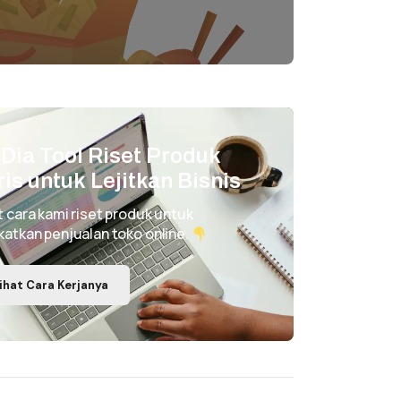
i Dia Tool Riset Produk
ris untuk Lejitkan Bisnis
t cara kami riset produk untuk
katkan penjualan toko online.
ihat Cara Kerjanya