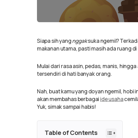
Siapa sih yang
nggak
suka ngemil? Terkad
makanan utama, pasti masih ada ruang di
Mulai dari rasa asin, pedas, manis, hingg
tersendiri di hati banyak orang.
Nah, buat kamu yang doyan ngemil, hobi ini 
akan membahas berbagai
ide usaha
cemil
Yuk, simak sampai habis!
Table of Contents