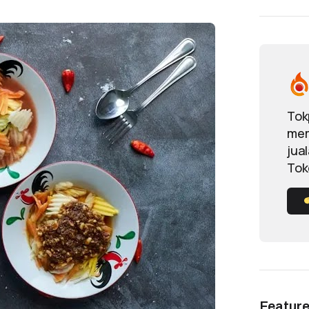
Tok
mem
jua
Tok
Featur