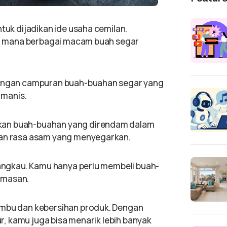
ntuk dijadikan ide usaha cemilan.
 di mana berbagai macam buah segar
 dengan campuran buah-buahan segar yang
 manis.
kan buah-buahan yang direndam dalam
kan rasa asam yang menyegarkan.
rjangkau. Kamu hanya perlu membeli buah-
emasan.
umbu dan kebersihan produk. Dengan
yur, kamu juga bisa menarik lebih banyak