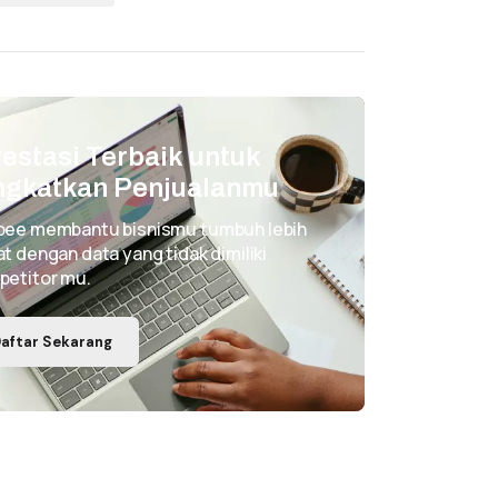
vestasi Terbaik untuk
ngkatkan Penjualanmu
pee membantu bisnismu tumbuh lebih
t dengan data yang tidak dimiliki
petitor mu.
aftar Sekarang