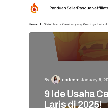
Panduan Seller
Panduan affiliat
Home
9 Ide Usaha Cemilan yang Pastinya Laris di
By
coriena
January 6, 2
9 Ide Usaha Ce
Laris di 2025!