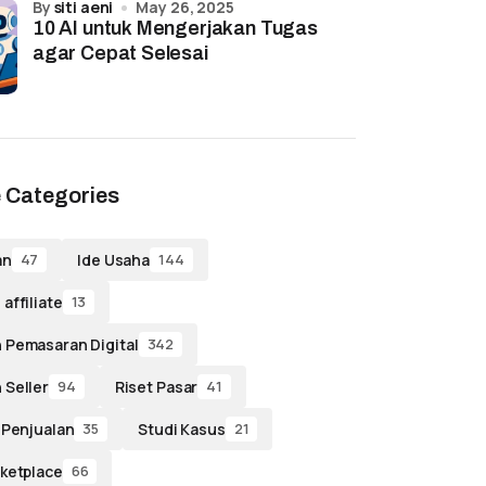
by
siti aeni
May 26, 2025
10 AI untuk Mengerjakan Tugas
agar Cepat Selesai
 Categories
an
Ide Usaha
47
144
affiliate
13
 Pemasaran Digital
342
 Seller
Riset Pasar
94
41
 Penjualan
Studi Kasus
35
21
ketplace
66