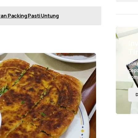
ran Packing Pasti Untung
In
Ti
Tok
cepa
kom
D