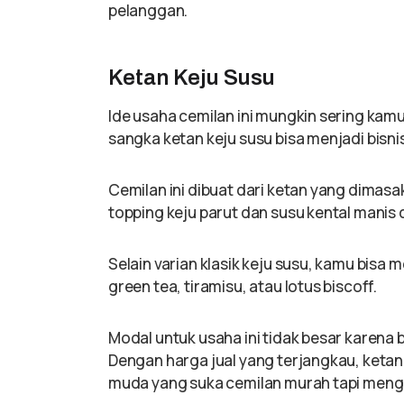
pelanggan.
Ketan Keju Susu
Ide usaha cemilan ini mungkin sering kamu
sangka ketan keju susu bisa menjadi bisn
Cemilan ini dibuat dari ketan yang dima
topping keju parut dan susu kental manis 
Selain varian klasik keju susu, kamu bisa
green tea, tiramisu, atau lotus biscoff.
Modal untuk usaha ini tidak besar karen
Dengan harga jual yang terjangkau, ketan
muda yang suka cemilan murah tapi men