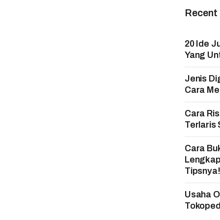
Recent
20 Ide J
Yang Un
Jenis Di
Cara Mem
Cara Ri
Terlaris
Cara Bu
Lengkap
Tipsnya
Usaha On
Tokopedi