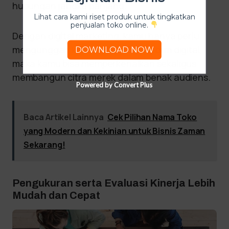
hubungan jangka panjang.
Lihat cara kami riset produk untuk tingkatkan
penjualan toko online.
Dengan digital marketing, kamu hanya perlu
mengunggah konten melalui platform digital,
DOWNLOAD NOW
maka kamu bisa memperkenalkan sekaligus
membangun citra merek dalam benak audiens.
Powered by Convert Plus
Baca Artikel Lainnya
Cek Pilihan Nama Toko
yang Modern dan Kekinian untuk Bisnis Zaman
Sekarang!
Pengukuran serta Evaluasi Kinerja Lebih
Mudah dan Cepat