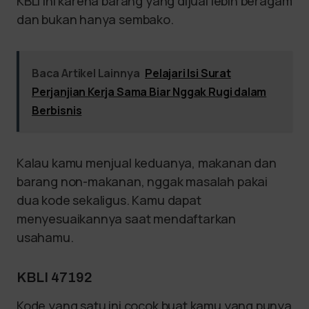
KBLI ini karena barang yang dijual lebih beragam
dan bukan hanya sembako.
Baca Artikel Lainnya
Pelajari Isi Surat
Perjanjian Kerja Sama Biar Nggak Rugi dalam
Berbisnis
Kalau kamu menjual keduanya, makanan dan
barang non-makanan, nggak masalah pakai
dua kode sekaligus. Kamu dapat
menyesuaikannya saat mendaftarkan
usahamu.
KBLI 47192
Kode yang satu ini cocok buat kamu yang punya