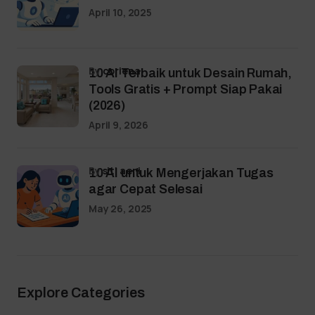
April 10, 2025
by
coriena
10 AI Terbaik untuk Desain Rumah,
Tools Gratis + Prompt Siap Pakai
(2026)
April 9, 2026
by
siti aeni
10 AI untuk Mengerjakan Tugas
agar Cepat Selesai
May 26, 2025
Explore Categories