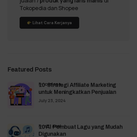
jualan /
produk yang laris manis
di
Tokopedia dan Shopee
Lihat Cara Kerjanya
Featured Posts
by
coriena
10 Strategi Affiliate Marketing
untuk Meningkatkan Penjualan
July 23, 2024
by
siti aeni
10 AI Pembuat Lagu yang Mudah
Digunakan