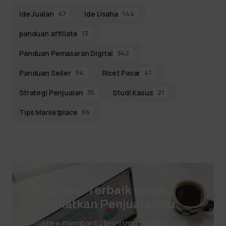
Ide Jualan
Ide Usaha
47
144
panduan affiliate
13
Panduan Pemasaran Digital
342
Panduan Seller
Riset Pasar
94
41
Strategi Penjualan
Studi Kasus
35
21
Tips Marketplace
66
Investasi Terbaik untuk
Tingkatkan Penjualanmu
Tokpee membantu bisnismu tumbuh lebih