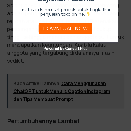
Selanjutnya, kekurangan multi level marketing
Lihat cara kami riset produk untuk tingkatkan
adalah pendapatan yang diperoleh terkadang
penjualan toko online.
rendah atau sedikit. Hal tersebut dikarenakan
persaingan antara perusahaan MLM cukup
DOWNLOAD NOW
tinggi, sehingga menjadikan anggota sulit untuk
mendapatkan keuntungan. Apabila kalau
Powered by Convert Plus
anggota yang tergabung di dalamnya masih
sedikit.
Baca Artikel Lainnya
Cara Menggunakan
ChatGPT untuk Menulis Caption Instagram
dan Tips Membuat Prompt
Pertumbuhannya Lambat