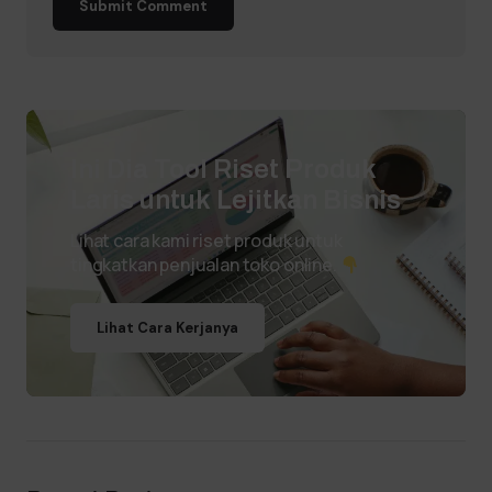
Submit Comment
Ini Dia Tool Riset Produk
Laris untuk Lejitkan Bisnis
Lihat cara kami riset produk untuk
tingkatkan penjualan toko online.
Lihat Cara Kerjanya