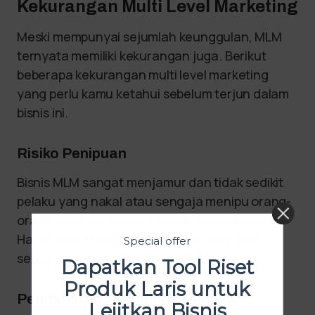
Kekurangan Multi Level Marketing
Meski mempunyai sejumlah keunggulan, MLM
ternyata memiliki kekurangan juga. Berikut
beberapa kekurangan multi level marketing
yang perlu kamu ketahui sebelum terjun dalam
bisnis ini.
Risiko Penipuan
Bisnis MLM sangat menjamur dan tidak sedikit
pelaku yang nakal atau sengaja menipu orang-
orang yang bergabung dalam skema bisnis ini.
Hal tersebut membuat kita perlu waspada
Special offer
sebelum menjalankan bisnis MLM.
Dapatkan Tool Riset
Produk Laris untuk
Pendapatan Terkadang Rendah
Lejitkan Bisnis