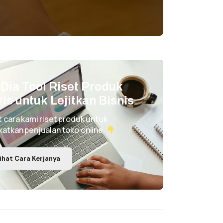
i Dia Tool Riset Produk
ris untuk Lejitkan Bisnis
t cara kami riset produk untuk
katkan penjualan toko online.
ihat Cara Kerjanya