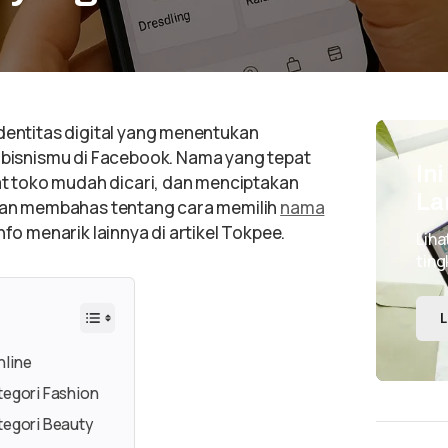
identitas digital yang menentukan
isnismu di Facebook. Nama yang tepat
In
 toko mudah dicari, dan menciptakan
La
 akan membahas tentang cara memilih
nama
nfo menarik lainnya di artikel Tokpee.
Liha
ting
L
nline
tegori Fashion
tegori Beauty