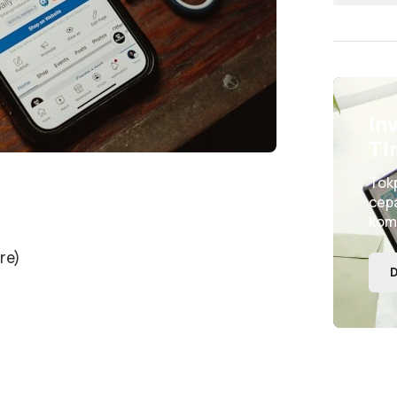
In
Ti
Tok
cepa
kom
re)
D