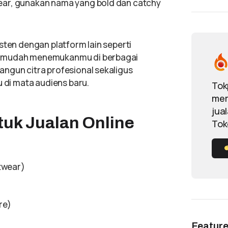
ear, gunakan nama yang bold dan catchy
sten dengan platform lain seperti
i mudah menemukanmu di berbagai
ngun citra profesional sekaligus
u di mata audiens baru.
Tok
mem
jua
tuk Jualan Online
Tok
etwear)
re)
Featur