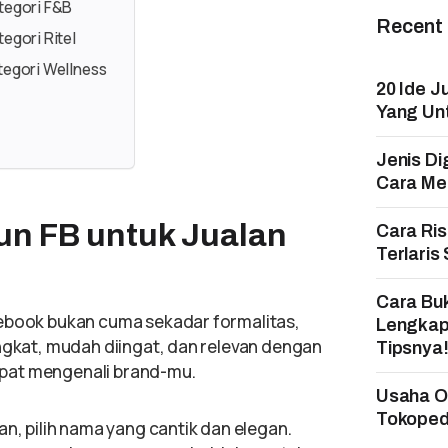
ategori F&B
Recent
tegori Ritel
tegori Wellness
20 Ide J
Yang Un
Jenis Di
Cara Mem
n FB untuk Jualan
Cara Ri
Terlaris
Cara Bu
cebook bukan cuma sekadar formalitas,
Lengkap
ingkat, mudah diingat, dan relevan dengan
Tipsnya
pat mengenali brand-mu.
Usaha On
Tokopedi
an, pilih nama yang cantik dan elegan.