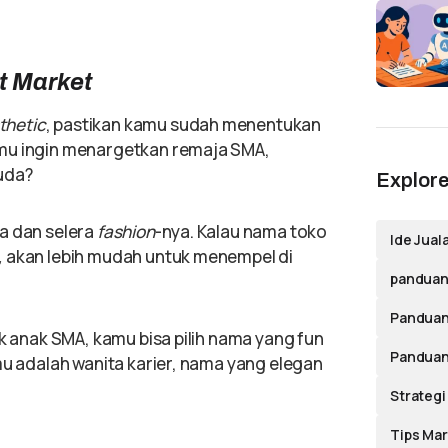
t Market
thetic
, pastikan kamu sudah menentukan
mu ingin menargetkan remaja SMA,
muda?
Explore
a dan selera
fashion
-nya. Kalau nama toko
Ide Jual
,
akan lebih mudah untuk menempel di
panduan 
Panduan
uk anak SMA, kamu bisa pilih nama yang fun
Panduan
 adalah wanita karier, nama yang elegan
Strategi
Tips Mar