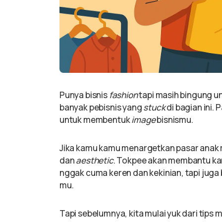
Punya bisnis
fashion
tapi masih bingung u
banyak pebisnis yang
stuck
di bagian ini.
untuk membentuk
image
bisnismu.
Jika kamu kamu menargetkan pasar anak m
dan
aesthetic
. Tokpee akan membantu ka
nggak cuma keren dan kekinian, tapi jug
mu.
Tapi sebelumnya, kita mulai yuk dari tip