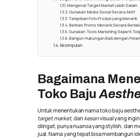
Mengenal Target Market Lebih Dalam
Gunakan Media Sosial Secara Aktif
Tampilkan Foto Produk yang Menarik
Berikan Promo Menarik Secara Berkal
Gunakan Tools Marketing Seperti To
Bangun Hubungan Baik dengan Pela
Kesimpulan
Bagaimana Mene
Toko Baju
Aesthe
Untuk menentukan nama toko baju aesthet
target market,
dan
kesan
visual yang ingi
diingat, punya nuansa yang stylish, dan
jual. Nama yang tepat bisa membangun ide