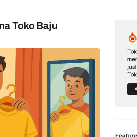
a Toko Baju
Tok
mem
jua
Tok
Featur