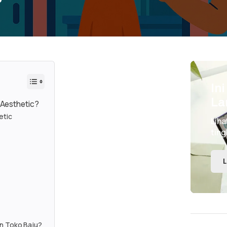
In
La
Aesthetic?
etic
Liha
ting
L
n Toko Baju?