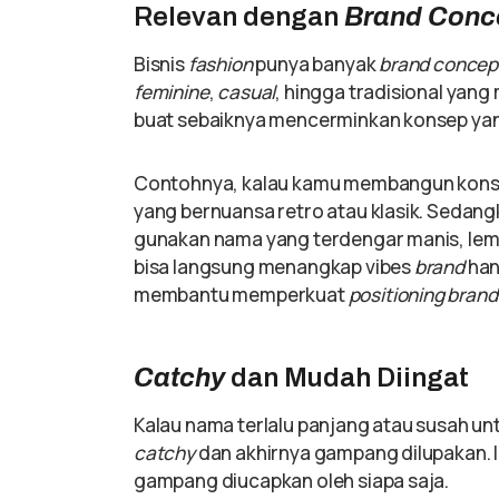
Relevan dengan
Brand Conc
Bisnis
fashion
punya banyak
brand concep
feminine
,
casual
, hingga tradisional yan
buat sebaiknya mencerminkan konsep yan
Contohnya, kalau kamu membangun kon
yang bernuansa retro atau klasik. Sedang
gunakan nama yang terdengar manis, lemb
bisa langsung menangkap vibes
brand
han
membantu memperkuat
positioning brand
Catchy
dan Mudah Diingat
Kalau nama terlalu panjang atau susah un
catchy
dan akhirnya gampang dilupakan. I
gampang diucapkan oleh siapa saja.