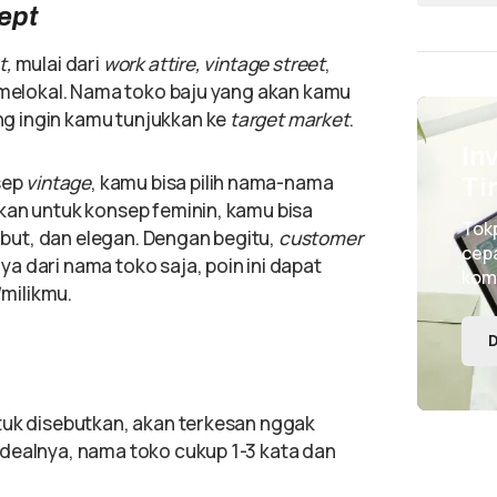
ept
t,
mulai dari
work attire, vintage street
,
g melokal. Nama toko baju yang akan kamu
g ingin kamu tunjukkan ke
target market
.
In
sep
vintage
, kamu bisa pilih nama-nama
Ti
kan untuk konsep feminin, kamu bisa
Tok
ut, dan elegan. Dengan begitu,
customer
cepa
ya dari nama toko saja, poin ini dapat
kom
milikmu.
D
tuk disebutkan, akan terkesan nggak
dealnya, nama toko cukup 1-3 kata dan