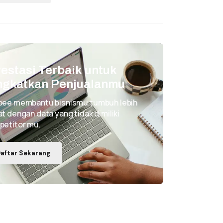
vestasi Terbaik untuk
ngkatkan Penjualanmu
pee membantu bisnismu tumbuh lebih
t dengan data yang tidak dimiliki
petitor mu.
aftar Sekarang