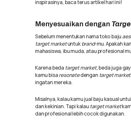
inspirasinya, baca terus artikel hari ini!
Menyesuaikan dengan
Targe
Sebelum menentukan nama toko baju
aes
target market
untuk
brand
-mu. Apakah ka
mahasiswa, ibu muda, atau profesional 
Karena beda
target market,
beda juga gay
kamu bisa
resonate
dengan
target market
ingatan mereka.
Misalnya, kalau kamu jual baju kasual unt
dan kekinian. Tapi kalau
target market
kamu
dan profesional lebih cocok digunakan.