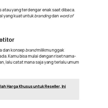
 atau yang terdengar enak saat dibaca.
al yang kuat untuk
branding
dan
word of
titor
ma dan konsep
brand
milikmu nggak
ada. Kamu bisa mulai dengan riset nama-
n, lalu catat mana saja yang terlalu umum
lah Harga Khusus untuk Reseller, Ini