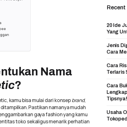
Recent
a
20 Ide J
kpee
Yang Un
nggan
Jenis Di
Cara Mem
Cara Ri
ntukan Nama
Terlaris
tic
?
Cara Bu
Lengkap
Tipsnya
ic, kamu bisa mulai dari konsep
brand
,
n ditampilkan. Pastikan namanya mudah
Usaha On
 menggambarkan gaya fashion yang kamu
Tokopedi
ntitas toko sekaligus menarik perhatian