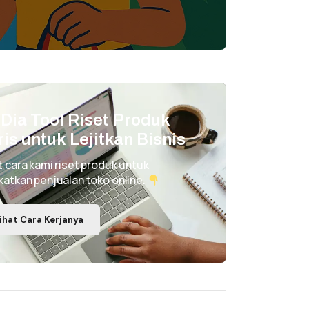
i Dia Tool Riset Produk
ris untuk Lejitkan Bisnis
t cara kami riset produk untuk
katkan penjualan toko online.
ihat Cara Kerjanya