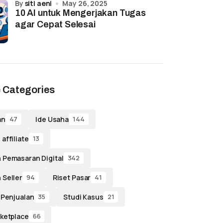
by
siti aeni
May 26, 2025
10 AI untuk Mengerjakan Tugas
agar Cepat Selesai
 Categories
an
Ide Usaha
47
144
affiliate
13
 Pemasaran Digital
342
 Seller
Riset Pasar
94
41
 Penjualan
Studi Kasus
35
21
ketplace
66