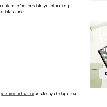
 dulu manfaat produknya. Ini penting
 adalah kunci.
In
Ti
Tok
cepa
kom
D
jolkan manfaat ini
untuk gaya hidup sehat