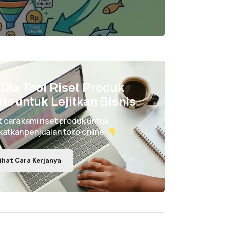
i Dia Tool Riset Produk
ris untuk Lejitkan Bisnis
t cara kami riset produk untuk
katkan penjualan toko online.
ihat Cara Kerjanya