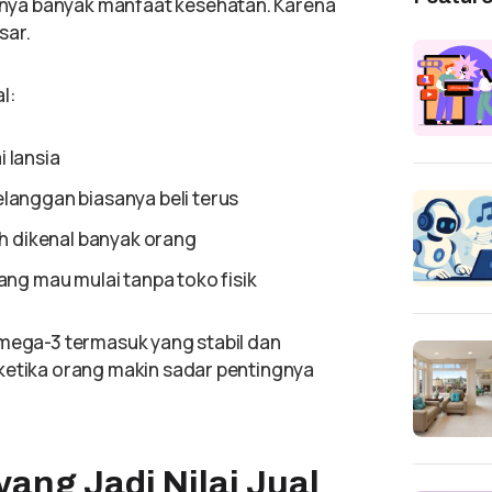
nya banyak manfaat kesehatan. Karena
sar.
l:
 lansia
elanggan biasanya beli terus
 dikenal banyak orang
ang mau mulai tanpa toko fisik
omega-3 termasuk yang stabil dan
ketika orang makin sadar pentingnya
ang Jadi Nilai Jual