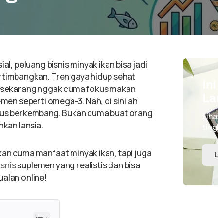
al, peluang bisnis minyak ikan bisa jadi
rtimbangkan. Tren gaya hidup sehat
In
ng sekarang nggak cuma fokus makan
La
emen seperti omega-3. Nah, di sinilah
erus berkembang. Bukan cuma buat orang
Liha
hkan lansia.
ting
kan cuma manfaat minyak ikan, tapi juga
L
snis
suplemen yang realistis dan bisa
ualan online!