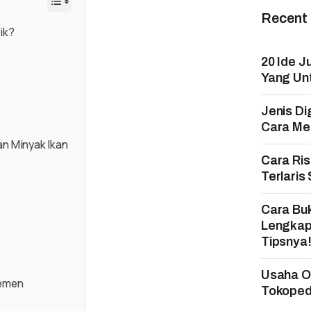
Recent
ik?
20 Ide J
Yang Un
Jenis Di
Cara Mem
an Minyak Ikan
Cara Ri
Terlaris
Cara Bu
Lengkap
Tipsnya
Usaha On
lemen
Tokopedi