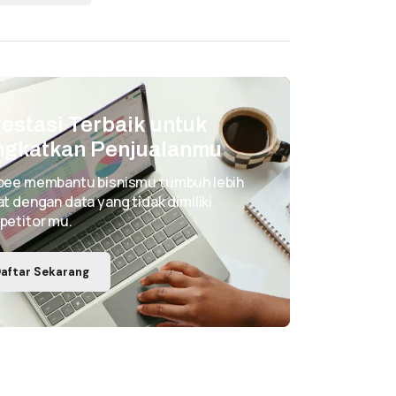
vestasi Terbaik untuk
ngkatkan Penjualanmu
pee membantu bisnismu tumbuh lebih
t dengan data yang tidak dimiliki
petitor mu.
aftar Sekarang