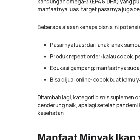
kandungan omega-3 (EPA & DHA) yang pu
manfaatnya luas, target pasarnya juga be
Beberapa alasan kenapa bisnis ini potensia
Pasarnya luas: dari anak-anak sampai
Produk repeat order: kalau cocok, p
Edukasi gampang: manfaatnya sudah
Bisa dijual online: cocok buat kamu y
Ditambah lagi, kategori bisnis suplemen 
cenderung naik, apalagi setelah pandemi 
kesehatan.
Manfaat Minyak Ikan y