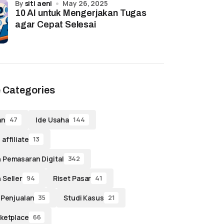
by
siti aeni
May 26, 2025
10 AI untuk Mengerjakan Tugas
agar Cepat Selesai
 Categories
an
Ide Usaha
47
144
affiliate
13
 Pemasaran Digital
342
 Seller
Riset Pasar
94
41
 Penjualan
Studi Kasus
35
21
ketplace
66